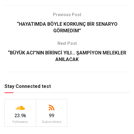
Previous Post
“HAYATIMDA BÖYLE KORKUNÇ BİR SENARYO
GÖRMEDİM”
Next Post
“BÜYÜK ACI”NIN BİRİNCİ YILI… ŞAMPİYON MELEKLER
ANILACAK
Stay Connected test
23.9k
99
Followers
Subscribers