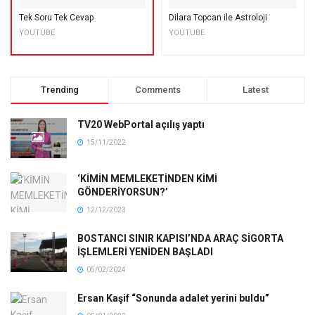
Tek Soru Tek Cevap
Dilara Topcan ile Astroloji
YOUTUBE
YOUTUBE
Trending
Comments
Latest
TV20 WebPortal açılış yaptı
15/11/2022
‘KİMİN MEMLEKETİNDEN KİMİ
GÖNDERİYORSUN?’
12/12/2023
BOSTANCI SINIR KAPISI’NDA ARAÇ SİGORTA
İŞLEMLERİ YENİDEN BAŞLADI
05/02/2024
Ersan Kaşif “Sonunda adalet yerini buldu”