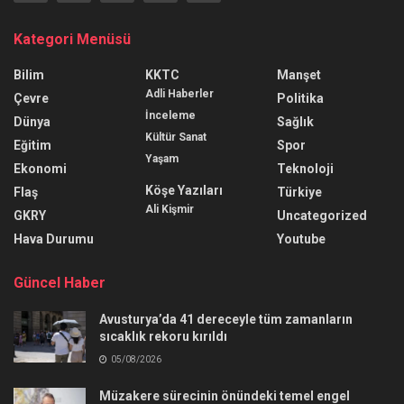
Kategori Menüsü
Bilim
KKTC
Manşet
Adli Haberler
Çevre
Politika
İnceleme
Dünya
Sağlık
Kültür Sanat
Eğitim
Spor
Yaşam
Ekonomi
Teknoloji
Köşe Yazıları
Flaş
Türkiye
Ali Kişmir
GKRY
Uncategorized
Hava Durumu
Youtube
Güncel Haber
Avusturya’da 41 dereceyle tüm zamanların
sıcaklık rekoru kırıldı
05/08/2026
Müzakere sürecinin önündeki temel engel