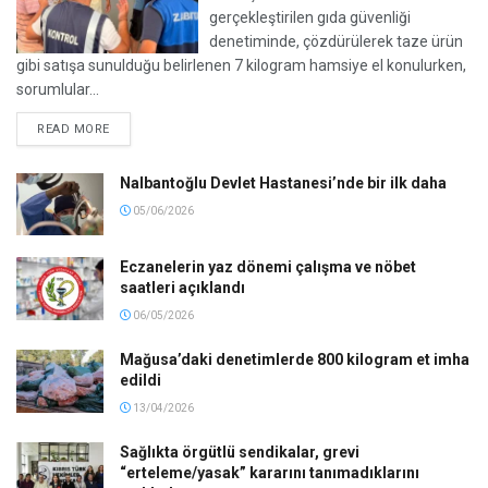
gerçekleştirilen gıda güvenliği
denetiminde, çözdürülerek taze ürün
gibi satışa sunulduğu belirlenen 7 kilogram hamsiye el konulurken,
sorumlular...
READ MORE
Nalbantoğlu Devlet Hastanesi’nde bir ilk daha
05/06/2026
Eczanelerin yaz dönemi çalışma ve nöbet
saatleri açıklandı
06/05/2026
Mağusa’daki denetimlerde 800 kilogram et imha
edildi
13/04/2026
Sağlıkta örgütlü sendikalar, grevi
“erteleme/yasak” kararını tanımadıklarını