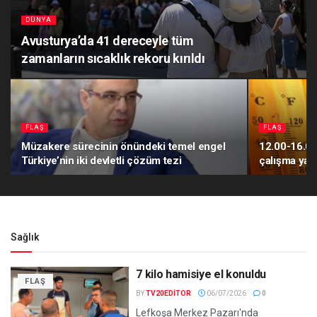
DÜNYA
Avusturya’da 41 dereceyle tüm
zamanların sıcaklık rekoru kırıldı
FLAŞ
FLAŞ
Müzakere sürecinin önündeki temel engel
12.00-16.00 
Türkiye’nin iki devletli çözüm tezi
çalışma yas
Sağlık
7 kilo hamisiye el konuldu
FLAŞ
BY
TV20EDITOR
06/07/2026
0
Lefkoşa Merkez Pazarı'nda