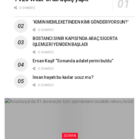
0 SHARES
‘KİMİN MEMLEKETİNDEN KİMİ GÖNDERİYORSUN?’
0 SHARES
BOSTANCI SINIR KAPISI’NDA ARAÇ SİGORTA
İŞLEMLERİ YENİDEN BAŞLADI
0 SHARES
Ersan Kaşif “Sonunda adalet yerini buldu”
0 SHARES
İnsan hayatı bu kadar ucuz mu?
0 SHARES
DÜNYA