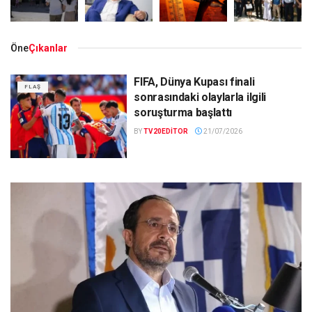
Öne
Çıkanlar
FIFA, Dünya Kupası finali
FLAŞ
sonrasındaki olaylarla ilgili
soruşturma başlattı
BY
TV20EDITOR
21/07/2026