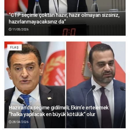
“CTP seçime çoktan hazır, hazır olmayan sizsiniz,
hazırlanmayacaksınız da”
11/05/2026
FLAŞ
Haziran’da seçime gidilmeli; Ekim’e ertelemek
“halka yapılacak en büyük kötülük” olur
28/04/2026