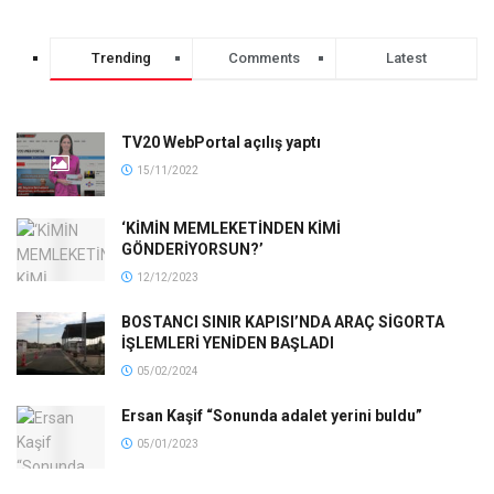
Trending
Comments
Latest
TV20 WebPortal açılış yaptı
15/11/2022
‘KİMİN MEMLEKETİNDEN KİMİ
GÖNDERİYORSUN?’
12/12/2023
BOSTANCI SINIR KAPISI’NDA ARAÇ SİGORTA
İŞLEMLERİ YENİDEN BAŞLADI
05/02/2024
Ersan Kaşif “Sonunda adalet yerini buldu”
05/01/2023