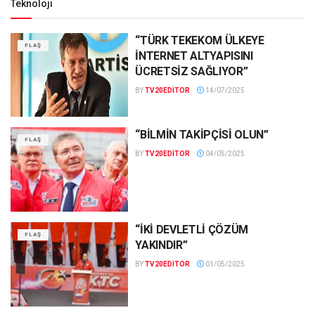
Teknoloji
“TÜRK TEKEKOM ÜLKEYE
FLAŞ
İNTERNET ALTYAPISINI
ÜCRETSİZ SAĞLIYOR”
BY
TV20EDITOR
14/07/2025
“BİLMİN TAKİPÇİSİ OLUN”
FLAŞ
BY
TV20EDITOR
04/05/2025
“İKİ DEVLETLİ ÇÖZÜM
FLAŞ
YAKINDIR”
BY
TV20EDITOR
01/05/2025