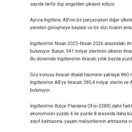
sayıda tarife dışı engelden şikayet ediyor.
Ayrıca İngiltere, AB’nin bir parçasıyken diğer ülke
yeniden görüşmeye başladı ve bir dizi ticaret anl
İngiltere’nin Nisan 2025-Nisan 2026 arasındaki ihra
bulunuyor. Bunun, 941 milyar sterlinini ülkenin ihrac
Bu dönemde İngiltere’nin ihracatı yıllık bazda yüzde
Söz konusu ihracat-ithalat hacminin yaklaşık 860 mil
İngiltere’nin AB’ye ihracatı 385,4 milyar sterlin ve
bulunuyor.
İngiltere’nin Bütçe Planlama Ofisi (OBR) dahil farkl
ekonomisini yüzde 4 ile yüzde 8 arasında daha küç
zayıf kalmasına, yaşam maliyetlerinin artmasına ve 