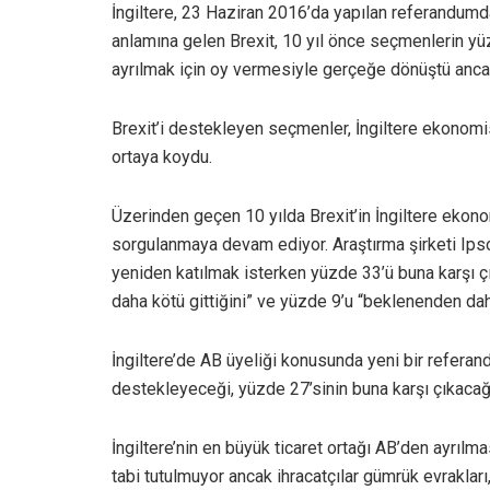
İngiltere, 23 Haziran 2016’da yapılan referandumda
anlamına gelen Brexit, 10 yıl önce seçmenlerin yüz
ayrılmak için oy vermesiyle gerçeğe dönüştü ancak 
Brexit’i destekleyen seçmenler, İngiltere ekonom
ortaya koydu.
Üzerinden geçen 10 yılda Brexit’in İngiltere ekon
sorgulanmaya devam ediyor. Araştırma şirketi Ipsos
yeniden katılmak isterken yüzde 33’ü buna karşı çık
daha kötü gittiğini” ve yüzde 9’u “beklenenden daha
İngiltere’de AB üyeliği konusunda yeni bir referan
destekleyeceği, yüzde 27’sinin buna karşı çıkacağı
İngiltere’nin en büyük ticaret ortağı AB’den ayrılm
tabi tutulmuyor ancak ihracatçılar gümrük evrakları,