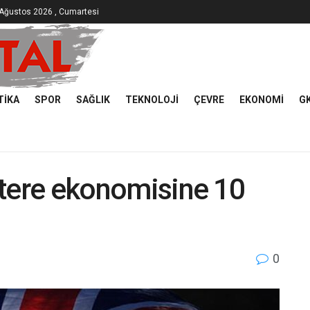
Ağustos 2026 , Cumartesi
TIKA
SPOR
SAĞLIK
TEKNOLOJI
ÇEVRE
EKONOMI
G
iltere ekonomisine 10
0