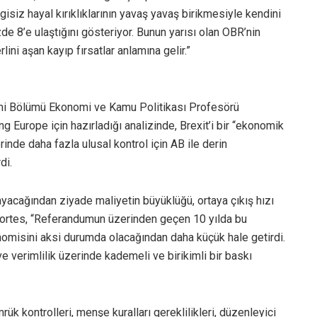
gisiz hayal kırıklıklarının yavaş yavaş birikmesiyle kendini
e 8’e ulaştığını gösteriyor. Bunun yarısı olan OBR’nin
lini aşan kayıp fırsatlar anlamına gelir.”
mi Bölümü Ekonomi ve Kamu Politikası Profesörü
 Europe için hazırladığı analizinde, Brexit’i bir “ekonomik
inde daha fazla ulusal kontrol için AB ile derin
di.
tmayacağından ziyade maliyetin büyüklüğü, ortaya çıkış hızı
Portes, “Referandumun üzerinden geçen 10 yılda bu
ekonomisini aksi durumda olacağından daha küçük hale getirdi.
 ve verimlilik üzerinde kademeli ve birikimli bir baskı
ük kontrolleri, menşe kuralları gereklilikleri, düzenleyici