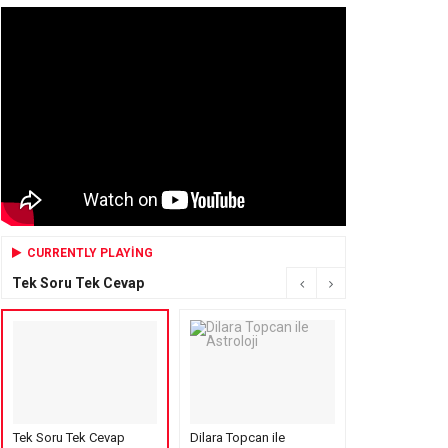
CURRENTLY PLAYING
Tek Soru Tek Cevap
Tek Soru Tek Cevap
Dilara Topcan ile
Mensure’s Cof