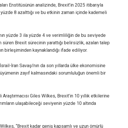
arı Enstitüsünün analizinde, Brexit’in 2025 itibarıyla
ila yüzde 8 azalttığı ve bu etkinin zaman içinde kademeli
amın yüzde 3 ila yüzde 4 ve verimliliğin de bu seviyede
süren Brexit sürecinin yarattığı belirsizlik, azalan talep
ın birleşiminden kaynaklandığı ifade ediliyor.
rail-İran Savaşı’nın da son yıllarda ülke ekonomisine
üyümenin zayıf kalmasındaki sorumluluğun önemli bir
raştırmacısı Giles Wilkes, Brexit’in 10 yıllık etkilerine
tırımların ulaşabileceği seviyenin yüzde 10 altında
ten Wilkes, “Brexit kadar geniş kapsamlı ve uzun ömürlü