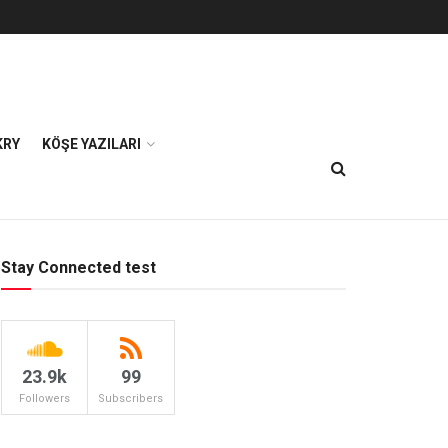
KRY
KÖŞE YAZILARI
Stay Connected test
23.9k
99
Followers
Subscribers