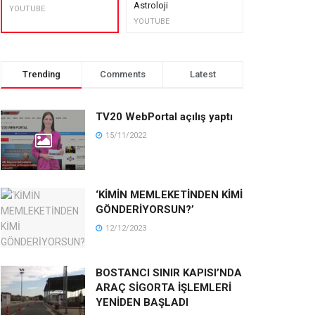
Astroloji
muhteşem lez
YOUTUBE
YOUTUBE
YOUTUBE
Trending
Comments
Latest
TV20 WebPortal açılış yaptı
15/11/2022
‘KİMİN MEMLEKETİNDEN KİMİ
GÖNDERİYORSUN?’
12/12/2023
BOSTANCI SINIR KAPISI’NDA
ARAÇ SİGORTA İŞLEMLERİ
YENİDEN BAŞLADI