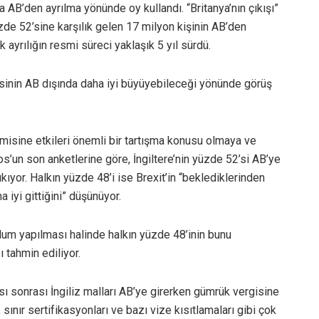
 AB’den ayrılma yönünde oy kullandı. “Britanya’nın çıkışı”
de 52’sine karşılık gelen 17 milyon kişinin AB’den
ayrılığın resmi süreci yaklaşık 5 yıl sürdü.
isinin AB dışında daha iyi büyüyebileceği yönünde görüş
omisine etkileri önemli bir tartışma konusu olmaya ve
’un son anketlerine göre, İngiltere’nin yüzde 52’si AB’ye
ıyor. Halkın yüzde 48’i ise Brexit’in “beklediklerinden
 iyi gittiğini” düşünüyor.
dum yapılması halinde halkın yüzde 48’inin bunu
 tahmin ediliyor.
ası sonrası İngiliz malları AB’ye girerken gümrük vergisine
 sınır sertifikasyonları ve bazı vize kısıtlamaları gibi çok