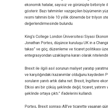
ekonomik hatalar, sayısız ve görünüşte birbiriyle il
gösterir. Bazı tahminler vazgeçilen büyümenin yüzd
resmi tahmini bile 10 yıllık dönemde bir trilyon ster
değerlendirmesinde bulundu.
King’s College London Üniversitesi Siyasi Ekono
Jonathan Portes, düşünce kuruluşu UK in a Changing
takas” ve göç, düzenleme ve ticaret politikası üzer
entegrasyondan uzaklaşma kararı olarak nitelendir
Brexit ile ilgili asıl sorunun maliyet yaratıp yara
ve karşılığındaki kazanımlar olduğunu kaydeden 
soruların yanıtı artık daha net. Brexit, İngiltere 
Etkisi ani bir çöküş şeklinde değil, ticaret, yatırım
şeklinde ortaya çıktı.” ifadelerini kullandı.
Portes, Brexit sonrası AB’ye ticarette yaşanan gümr