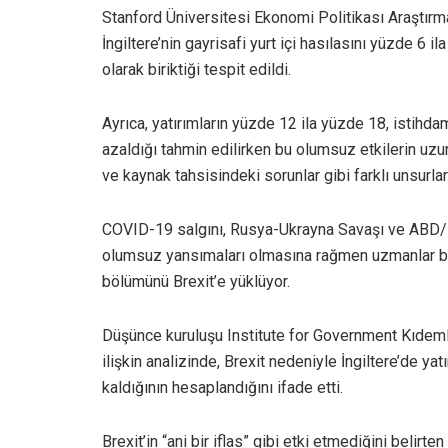
Stanford Üniversitesi Ekonomi Politikası Araştırmal
İngiltere’nin gayrisafi yurt içi hasılasını yüzde 6 
olarak biriktiği tespit edildi.
Ayrıca, yatırımların yüzde 12 ila yüzde 18, istihd
azaldığı tahmin edilirken bu olumsuz etkilerin uzun 
ve kaynak tahsisindeki sorunlar gibi farklı unsurlar
COVID-19 salgını, Rusya-Ukrayna Savaşı ve ABD/İs
olumsuz yansımaları olmasına rağmen uzmanlar b
bölümünü Brexit’e yüklüyor.
Düşünce kuruluşu Institute for Government Kıdemli A
ilişkin analizinde, Brexit nedeniyle İngiltere’de ya
kaldığının hesaplandığını ifade etti.
Brexit’in “ani bir iflas” gibi etki etmediğini belir