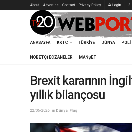
About
Advertise
Contact
Privacy Policy
Login
8 
ANASAYFA
KKTC
TÜRKIYE
DÜNYA
POLI
NÖBETÇI ECZANELER
MANŞET
Brexit kararının İng
yıllık bilançosu
22/06/2026
in
Dünya
,
Flaş