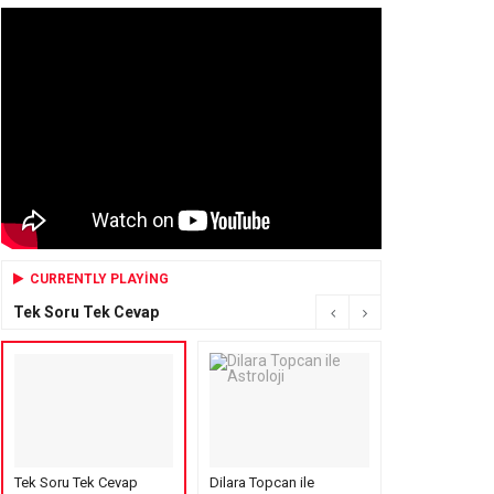
CURRENTLY PLAYING
Tek Soru Tek Cevap
Tek Soru Tek Cevap
Dilara Topcan ile
Mensure’s Cof