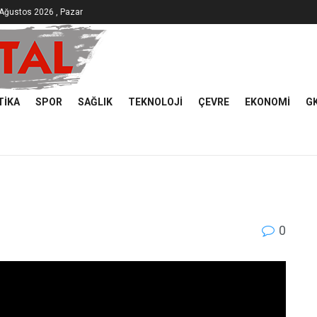
Ağustos 2026 , Pazar
TIKA
SPOR
SAĞLIK
TEKNOLOJI
ÇEVRE
EKONOMI
G
0