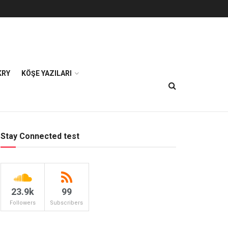
KRY
KÖŞE YAZILARI
Stay Connected test
23.9k
99
Followers
Subscribers