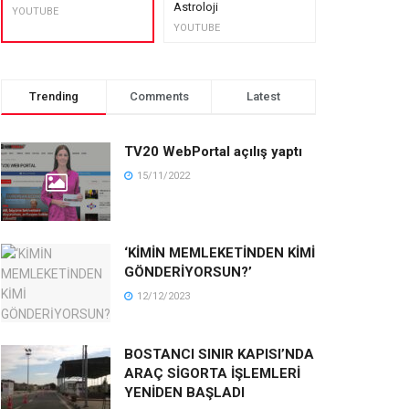
Astroloji
muhteşem lez
YOUTUBE
YOUTUBE
YOUTUBE
Trending
Comments
Latest
TV20 WebPortal açılış yaptı
15/11/2022
‘KİMİN MEMLEKETİNDEN KİMİ
GÖNDERİYORSUN?’
12/12/2023
BOSTANCI SINIR KAPISI’NDA
ARAÇ SİGORTA İŞLEMLERİ
YENİDEN BAŞLADI