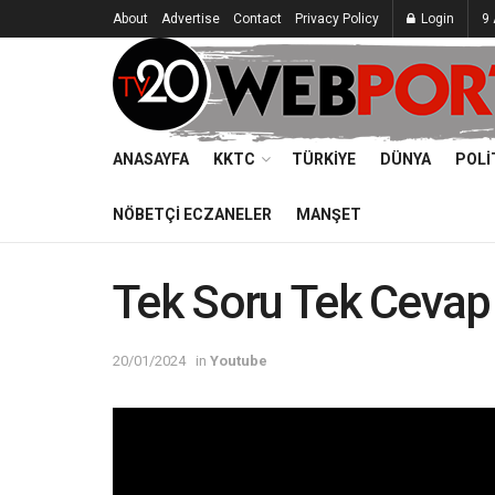
About
Advertise
Contact
Privacy Policy
Login
9 
ANASAYFA
KKTC
TÜRKIYE
DÜNYA
POLI
NÖBETÇI ECZANELER
MANŞET
Tek Soru Tek Cevap
20/01/2024
in
Youtube