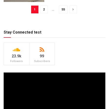
1
2
…
55
Stay Connected test
23.9k
99
Followers
Subscribers