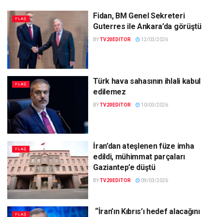
Fidan, BM Genel Sekreteri
FLAŞ
Guterres ile Ankara’da görüştü
BY
TV20EDITOR
12/03/2026
Türk hava sahasının ihlali kabul
FLAŞ
edilemez
BY
TV20EDITOR
10/03/2026
İran’dan ateşlenen füze imha
FLAŞ
edildi, mühimmat parçaları
Gaziantep’e düştü
BY
TV20EDITOR
09/03/2026
“İran’ın Kıbrıs’ı hedef alacağını
FLAŞ