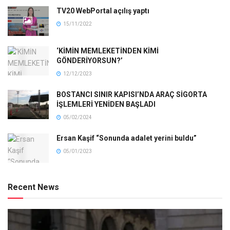
TV20 WebPortal açılış yaptı
15/11/2022
‘KİMİN MEMLEKETİNDEN KİMİ
GÖNDERİYORSUN?’
12/12/2023
BOSTANCI SINIR KAPISI’NDA ARAÇ SİGORTA
İŞLEMLERİ YENİDEN BAŞLADI
05/02/2024
Ersan Kaşif “Sonunda adalet yerini buldu”
05/01/2023
Recent News