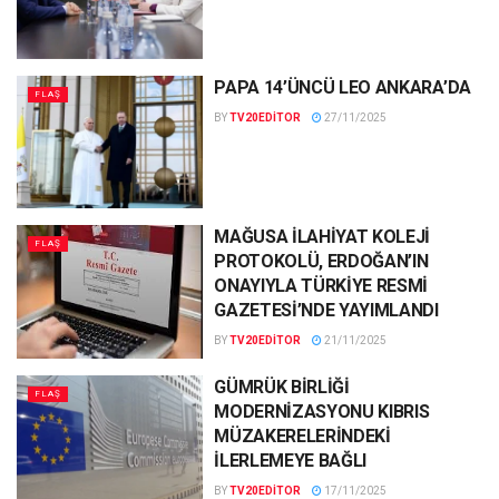
PAPA 14’ÜNCÜ LEO ANKARA’DA
FLAŞ
BY
TV20EDITOR
27/11/2025
MAĞUSA İLAHİYAT KOLEJİ
FLAŞ
PROTOKOLÜ, ERDOĞAN’IN
ONAYIYLA TÜRKİYE RESMİ
GAZETESİ’NDE YAYIMLANDI
BY
TV20EDITOR
21/11/2025
GÜMRÜK BİRLİĞİ
FLAŞ
MODERNİZASYONU KIBRIS
MÜZAKERELERİNDEKİ
İLERLEMEYE BAĞLI
BY
TV20EDITOR
17/11/2025