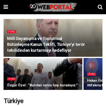
FLAŞ
Millî Dayanışma ve Toplumsal
Bütünleşme Kanun Teklifi, Türkiye’yi terör
tehdidinden kurtarmayı hedefliyor
FLAŞ
FLAŞ
Hakan Fidan
Özgür Özel : “Bundan sonra hep buradayız.”
ittifakına te
Türkiye