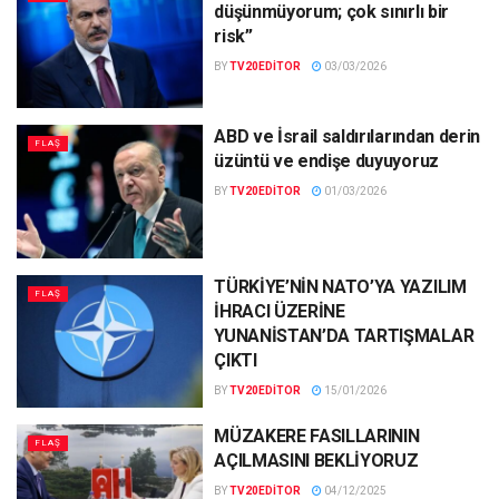
düşünmüyorum; çok sınırlı bir
risk”
BY
TV20EDITOR
03/03/2026
ABD ve İsrail saldırılarından derin
FLAŞ
üzüntü ve endişe duyuyoruz
BY
TV20EDITOR
01/03/2026
TÜRKİYE’NİN NATO’YA YAZILIM
FLAŞ
İHRACI ÜZERİNE
YUNANİSTAN’DA TARTIŞMALAR
ÇIKTI
BY
TV20EDITOR
15/01/2026
MÜZAKERE FASILLARININ
FLAŞ
AÇILMASINI BEKLİYORUZ
BY
TV20EDITOR
04/12/2025