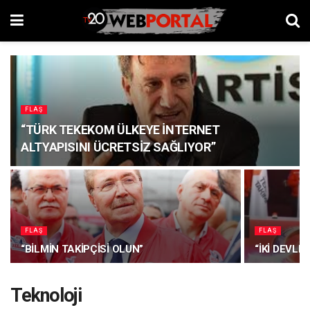
FLAŞ
“TÜRK TEKEKOM ÜLKEYE İNTERNET
ALTYAPISINI ÜCRETSİZ SAĞLIYOR”
FLAŞ
FLAŞ
“BİLMİN TAKİPÇİSİ OLUN”
“İKİ DEVLE
Teknoloji