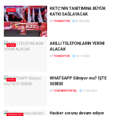
KKTC’NİN TANITIMINA BÜYÜK
FLAŞ
KATKI SAĞLAYACAK
BY
TV20EDITOR
01/05/2025
AKILLI TELEFONLARIN YERİNİ
FLAŞ
ALACAK
BY
TV20EDITOR
14/11/2023
WHATSAPP Siliniyor mu? İŞTE
FLAŞ
SEBEBİ
BY
TV20 WEB PORTAL
11/05/2023
Hacker sorunu devam ediyor
TEKNOLOJI