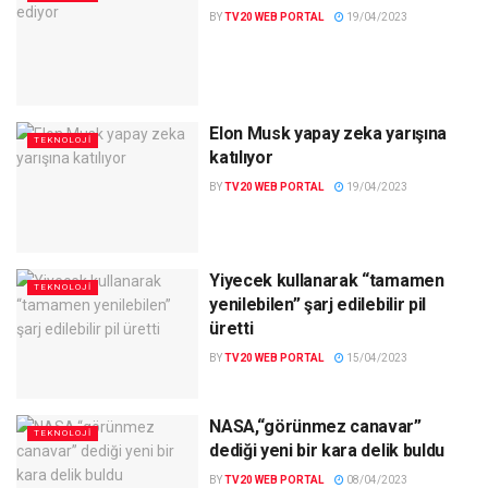
BY
TV20 WEB PORTAL
19/04/2023
Elon Musk yapay zeka yarışına
TEKNOLOJI
katılıyor
BY
TV20 WEB PORTAL
19/04/2023
Yiyecek kullanarak “tamamen
TEKNOLOJI
yenilebilen” şarj edilebilir pil
üretti
BY
TV20 WEB PORTAL
15/04/2023
NASA,“görünmez canavar”
TEKNOLOJI
dediği yeni bir kara delik buldu
BY
TV20 WEB PORTAL
08/04/2023