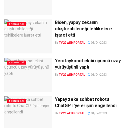
Biden, yapay zekanın
TEKNOLOJI
oluşturabileceği tehlikelere
işaret etti
BY
TV20 WEB PORTAL
05/04/2023
Yeni taykonot ekibi üçüncü uzay
TEKNOLOJI
yürüyüşünü yaptı
BY
TV20 WEB PORTAL
01/04/2023
Yapay zeka sohbet robotu
TEKNOLOJI
ChatGPT’ye erişim engellendi
BY
TV20 WEB PORTAL
01/04/2023