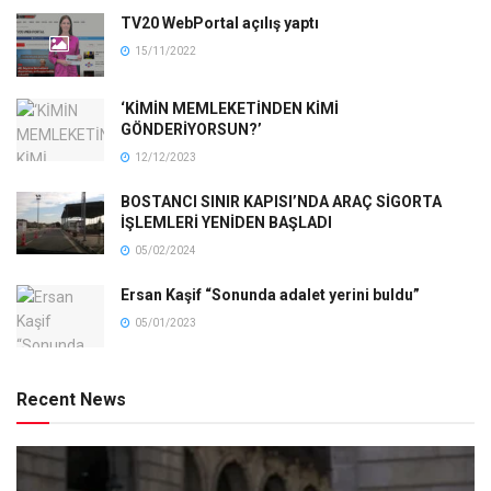
TV20 WebPortal açılış yaptı
15/11/2022
‘KİMİN MEMLEKETİNDEN KİMİ
GÖNDERİYORSUN?’
12/12/2023
BOSTANCI SINIR KAPISI’NDA ARAÇ SİGORTA
İŞLEMLERİ YENİDEN BAŞLADI
05/02/2024
Ersan Kaşif “Sonunda adalet yerini buldu”
05/01/2023
Recent News