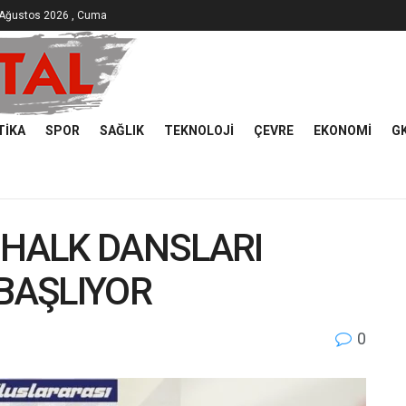
 Ağustos 2026 , Cuma
TIKA
SPOR
SAĞLIK
TEKNOLOJI
ÇEVRE
EKONOMI
G
 HALK DANSLARI
 BAŞLIYOR
0