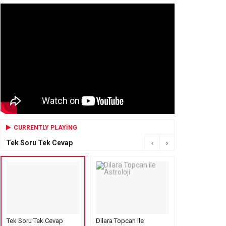
CURRENTLY PLAYING
Tek Soru Tek Cevap
Tek Soru Tek Cevap
Dilara Topcan ile
Mensure’s Cof