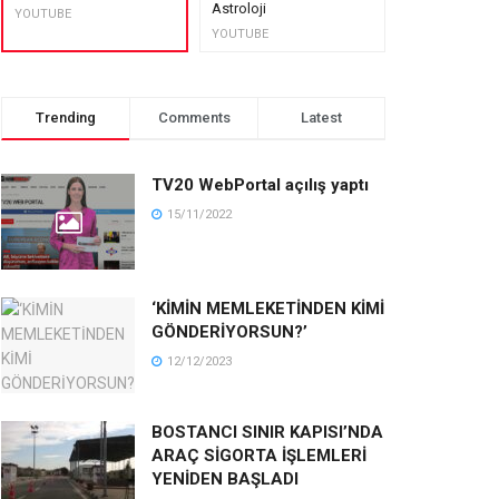
Astroloji
muhteşem lez
YOUTUBE
YOUTUBE
YOUTUBE
Trending
Comments
Latest
TV20 WebPortal açılış yaptı
15/11/2022
‘KİMİN MEMLEKETİNDEN KİMİ
GÖNDERİYORSUN?’
12/12/2023
BOSTANCI SINIR KAPISI’NDA
ARAÇ SİGORTA İŞLEMLERİ
YENİDEN BAŞLADI