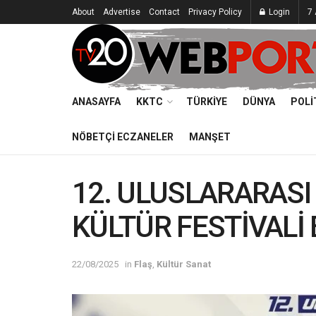
About
Advertise
Contact
Privacy Policy
Login
7
ANASAYFA
KKTC
TÜRKIYE
DÜNYA
POLI
NÖBETÇI ECZANELER
MANŞET
12. ULUSLARARASI
KÜLTÜR FESTİVALİ
22/08/2025
in
Flaş
,
Kültür Sanat