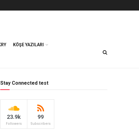
KRY
KÖŞE YAZILARI
Stay Connected test
23.9k
99
Followers
Subscribers