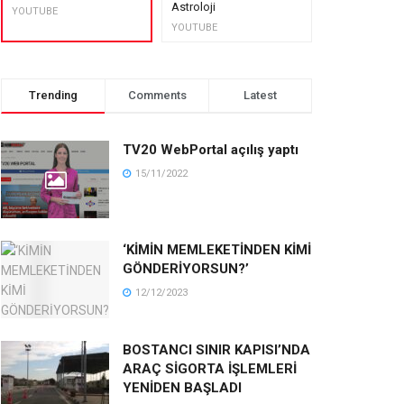
Astroloji
muhteşem lez
YOUTUBE
YOUTUBE
YOUTUBE
Trending
Comments
Latest
TV20 WebPortal açılış yaptı
15/11/2022
‘KİMİN MEMLEKETİNDEN KİMİ
GÖNDERİYORSUN?’
12/12/2023
BOSTANCI SINIR KAPISI’NDA
ARAÇ SİGORTA İŞLEMLERİ
YENİDEN BAŞLADI