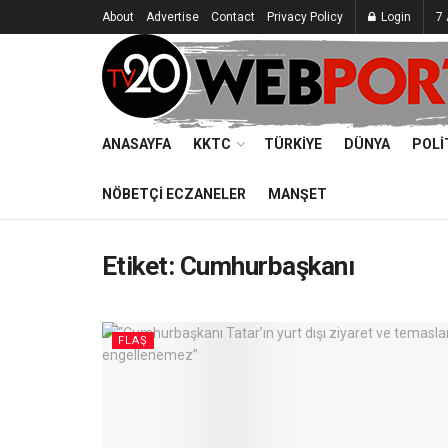
About
Advertise
Contact
Privacy Policy
Login
7
ANASAYFA
KKTC
TÜRKIYE
DÜNYA
POLI
NÖBETÇI ECZANELER
MANŞET
Etiket:
Cumhurbaşkanı
FLAŞ