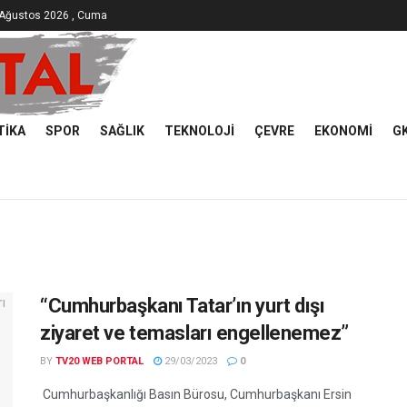
 Ağustos 2026 , Cuma
TIKA
SPOR
SAĞLIK
TEKNOLOJI
ÇEVRE
EKONOMI
G
“Cumhurbaşkanı Tatar’ın yurt dışı
ziyaret ve temasları engellenemez”
BY
TV20 WEB PORTAL
29/03/2023
0
Cumhurbaşkanlığı Basın Bürosu, Cumhurbaşkanı Ersin