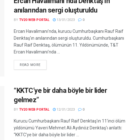
Ercan Havalimanı’nda Denktaş’ın
anılarından sergi oluşturuldu
BY
TV20 WEB PORTAL
13/01/2023
0
Ercan Havalimanı’nda, kurucu Cumhurbaşkanı Rauf Raif
Denktaş’ın anılarından sergi oluşturuldu. Cumhurbaşkanı
Rauf Raif Denktaş, ölümünün 11. Yıldönümünde, T&T
Ercan Havalimanı’nda ...
READ MORE
“KKTC’ye bir daha böyle bir lider
gelmez”
BY
TV20 WEB PORTAL
12/01/2023
0
Kurucu Cumhurbaşkanı Rauf Raif Denktaş'ın 11'inci ölüm
yıldönümü Yaveri Mehmet Ali Aydınöz Denktaş’ı anlattı:
“KKTC’ye bir daha böyle bir lider ...