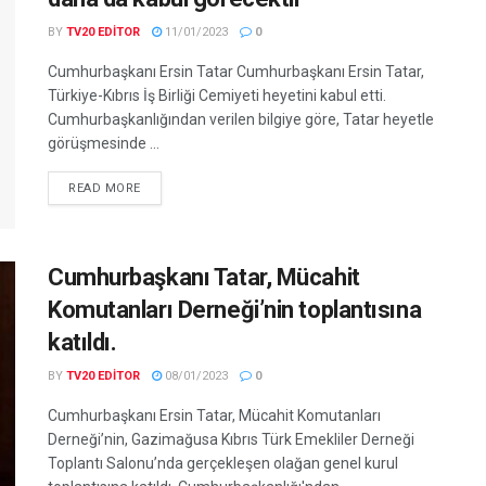
BY
TV20 EDITOR
11/01/2023
0
Cumhurbaşkanı Ersin Tatar Cumhurbaşkanı Ersin Tatar,
Türkiye-Kıbrıs İş Birliği Cemiyeti heyetini kabul etti.
Cumhurbaşkanlığından verilen bilgiye göre, Tatar heyetle
görüşmesinde ...
READ MORE
Cumhurbaşkanı Tatar, Mücahit
Komutanları Derneği’nin toplantısına
katıldı.
BY
TV20 EDITOR
08/01/2023
0
Cumhurbaşkanı Ersin Tatar, Mücahit Komutanları
Derneği’nin, Gazimağusa Kıbrıs Türk Emekliler Derneği
Toplantı Salonu’nda gerçekleşen olağan genel kurul