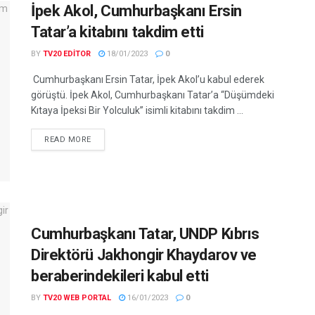
İpek Akol, Cumhurbaşkanı Ersin
Tatar’a kitabını takdim etti
BY
TV20 EDITOR
18/01/2023
0
Cumhurbaşkanı Ersin Tatar, İpek Akol’u kabul ederek
görüştü. İpek Akol, Cumhurbaşkanı Tatar’a “Düşümdeki
Kıtaya İpeksi Bir Yolculuk” isimli kitabını takdim ...
READ MORE
Cumhurbaşkanı Tatar, UNDP Kıbrıs
Direktörü Jakhongir Khaydarov ve
beraberindekileri kabul etti
BY
TV20 WEB PORTAL
16/01/2023
0