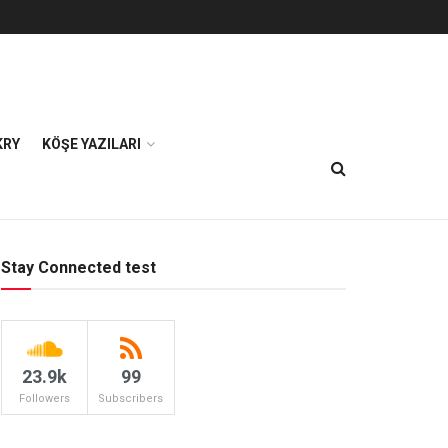
KRY
KÖŞE YAZILARI
Stay Connected test
23.9k
99
Followers
Subscribers