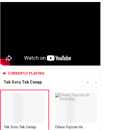
CURRENTLY PLAYING
Tek Soru Tek Cevap
Tek Soru Tek Cevap
Dilara Topcan ile
Mensure’s Cof