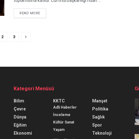
toplantısına katıldı. Cumhurbaşkanlığı'ndan ...
READ MORE
2
3
Kategori Menüsü
G
Bilim
KKTC
Manşet
Adli Haberler
Çevre
Politika
İnceleme
Dünya
Sağlık
Kültür Sanat
Eğitim
Spor
Yaşam
Ekonomi
Teknoloji