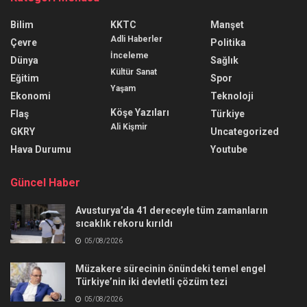
Bilim
KKTC
Manşet
Adli Haberler
Çevre
Politika
İnceleme
Dünya
Sağlık
Kültür Sanat
Eğitim
Spor
Yaşam
Ekonomi
Teknoloji
Köşe Yazıları
Flaş
Türkiye
Ali Kişmir
GKRY
Uncategorized
Hava Durumu
Youtube
Güncel Haber
Avusturya’da 41 dereceyle tüm zamanların
sıcaklık rekoru kırıldı
05/08/2026
Müzakere sürecinin önündeki temel engel
Türkiye’nin iki devletli çözüm tezi
05/08/2026