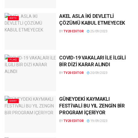
AKEL ASLA İKİ DEVLETLİ
KKTC
ÇÖZÜMÜ KABUL ETMEYECEK
BY
TV20 EDITOR
25/09/2023
COVID-19 VAKALARI İLE İLGİLİ
FLAŞ
BİR DİZİ KARAR ALINDI
BY
TV20 EDITOR
20/09/2023
GÜNEYDEKİ KAYMAKLI
GKRY
FESTİVALİ BU YIL ZENGİN BİR
PROGRAM İÇERİYOR
BY
TV20 EDITOR
19/09/2023