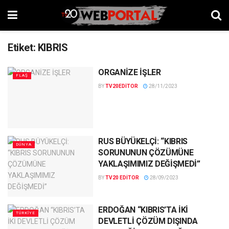
Etiket:
KIBRIS
ORGANİZE İŞLER
FLAŞ
BY
TV20EDITOR
28/11/2023
RUS BÜYÜKELÇİ: “KIBRIS
DÜNYA
SORUNUNUN ÇÖZÜMÜNE
YAKLAŞIMIMIZ DEĞİŞMEDİ”
BY
TV20 EDITOR
28/09/2023
ERDOĞAN “KIBRIS’TA İKİ
TÜRKIYE
DEVLETLİ ÇÖZÜM DIŞINDA