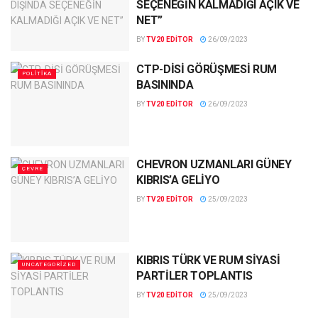
SEÇENEĞİN KALMADIĞI AÇIK VE
NET”
BY
TV20 EDITOR
26/09/2023
CTP-DİSİ GÖRÜŞMESİ RUM
POLITIKA
BASININDA
BY
TV20 EDITOR
26/09/2023
CHEVRON UZMANLARI GÜNEY
ÇEVRE
KIBRIS’A GELİYO
BY
TV20 EDITOR
25/09/2023
KIBRIS TÜRK VE RUM SİYASİ
UNCATEGORIZED
PARTİLER TOPLANTIS
BY
TV20 EDITOR
25/09/2023