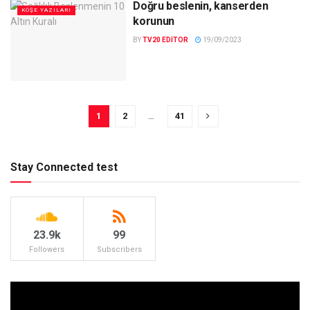
Doğru beslenin, kanserden
KÖŞE YAZILARI
korunun
BY
TV20 EDITOR
19/09/2023
1
2
…
41
Stay Connected test
23.9k
99
Followers
Subscribers