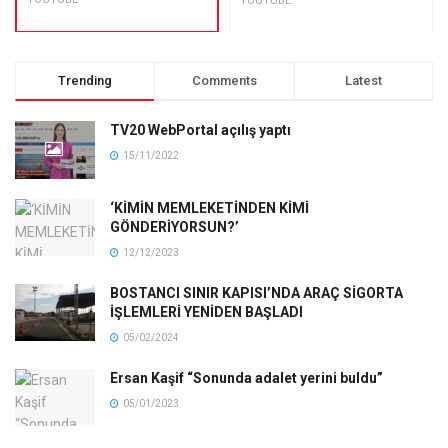
YOUTUBE
Trending
Comments
Latest
TV20 WebPortal açılış yaptı
15/11/2022
‘KİMİN MEMLEKETİNDEN KİMİ
GÖNDERİYORSUN?’
12/12/2023
BOSTANCI SINIR KAPISI’NDA ARAÇ SİGORTA
İŞLEMLERİ YENİDEN BAŞLADI
05/02/2024
Ersan Kaşif “Sonunda adalet yerini buldu”
05/01/2023