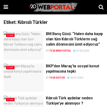
Etiket:
Kıbrıslı Türkler
BM Barış Gücü: “Halen daha kayıp
FLAŞ
olan tüm Kıbrıslı Türklerin sağ
salim dönmesini ümit ediyoruz”
BY
TV20 WEB PORTAL
07/02/2023
BKP’den Maraş’ta sosyal konut
FLAŞ
yapılmasına tepki
BY
TV20 EDITOR
18/01/2023
Kıbrıslı Türk aydınlar neden
FLAŞ
Türkiye’ye alınmıyor ?