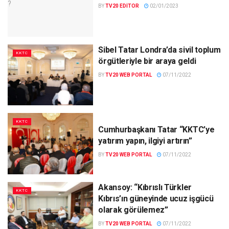
BY
TV20 EDITOR
02/01/2023
Sibel Tatar Londra’da sivil toplum
KKTC
örgütleriyle bir araya geldi
BY
TV20 WEB PORTAL
07/11/2022
KKTC
Cumhurbaşkanı Tatar
“KKTC’ye
yatırım yapın, ilgiyi artırın”
BY
TV20 WEB PORTAL
07/11/2022
Akansoy: “Kıbrıslı Türkler
KKTC
Kıbrıs’ın güneyinde ucuz işgücü
olarak görülemez”
BY
TV20 WEB PORTAL
07/11/2022