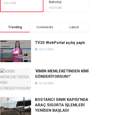
Astroloji
muhteşem lez
YOUTUBE
YOUTUBE
YOUTUBE
Trending
Comments
Latest
TV20 WebPortal açılış yaptı
15/11/2022
‘KİMİN MEMLEKETİNDEN KİMİ
GÖNDERİYORSUN?’
12/12/2023
BOSTANCI SINIR KAPISI’NDA
ARAÇ SİGORTA İŞLEMLERİ
YENİDEN BAŞLADI