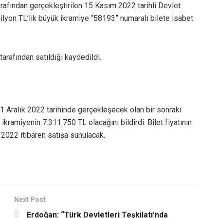
rafından gerçekleştirilen 15 Kasım 2022 tarihli Devlet
lyon TL’lik büyük ikramiye “58193” numaralı bilete isabet
arafından satıldığı kaydedildi.
1 Aralık 2022 tarihinde gerçekleşecek olan bir sonraki
kramiyenin 7.311.750 TL olacağını bildirdi. Bilet fiyatının
m 2022 itibaren satışa sunulacak.
Next Post
Erdoğan: “Türk Devletleri Teşkilatı’nda