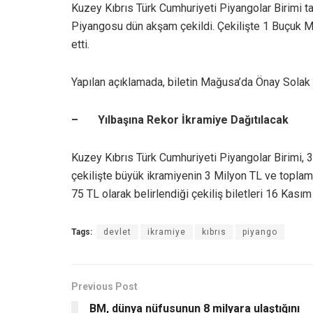
Kuzey Kıbrıs Türk Cumhuriyeti Piyangolar Birimi ta
Piyangosu dün akşam çekildi. Çekilişte 1 Buçuk Mi
etti.
Yapılan açıklamada, biletin Mağusa’da Önay Solak t
– Yılbaşına Rekor İkramiye Dağıtılacak
Kuzey Kıbrıs Türk Cumhuriyeti Piyangolar Birimi, 3
çekilişte büyük ikramiyenin 3 Milyon TL ve toplam i
75 TL olarak belirlendiği çekiliş biletleri 16 Kası
Tags:
devlet
ikramiye
kıbrıs
piyango
Previous Post
BM, dünya nüfusunun 8 milyara ulaştığını