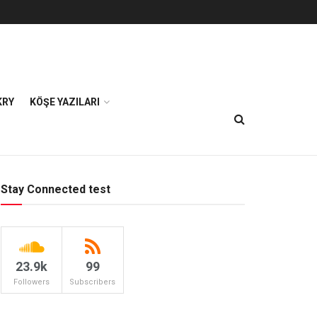
KRY
KÖŞE YAZILARI
Stay Connected test
23.9k
99
Followers
Subscribers