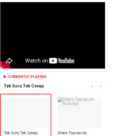
CURRENTLY PLAYING
Tek Soru Tek Cevap
Tek Soru Tek Cevap
Dilara Topcan ile
Mensure’s Cof