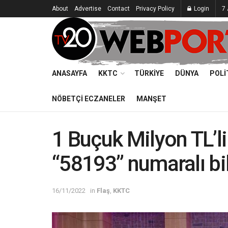
About
Advertise
Contact
Privacy Policy
Login
7
ANASAYFA
KKTC
TÜRKIYE
DÜNYA
POLI
NÖBETÇI ECZANELER
MANŞET
1 Buçuk Milyon TL’l
“58193” numaralı bil
16/11/2022
in
Flaş
,
KKTC