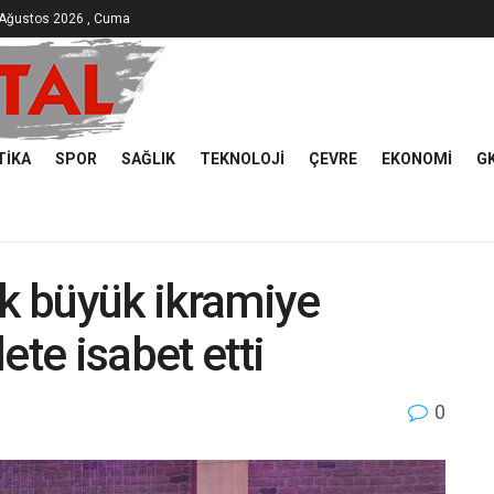
 Ağustos 2026 , Cuma
TIKA
SPOR
SAĞLIK
TEKNOLOJI
ÇEVRE
EKONOMI
G
ik büyük ikramiye
ete isabet etti
0