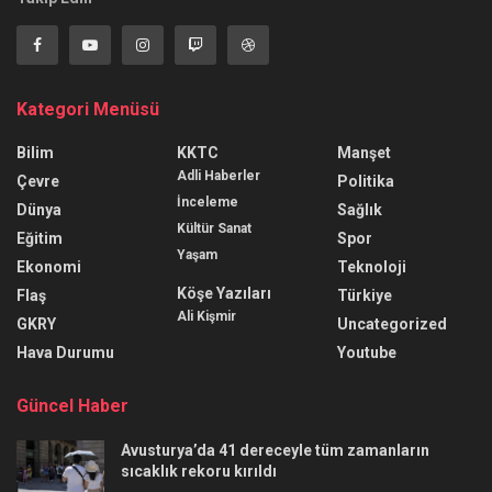
Kategori Menüsü
Bilim
KKTC
Manşet
Adli Haberler
Çevre
Politika
İnceleme
Dünya
Sağlık
Kültür Sanat
Eğitim
Spor
Yaşam
Ekonomi
Teknoloji
Köşe Yazıları
Flaş
Türkiye
Ali Kişmir
GKRY
Uncategorized
Hava Durumu
Youtube
Güncel Haber
Avusturya’da 41 dereceyle tüm zamanların
sıcaklık rekoru kırıldı