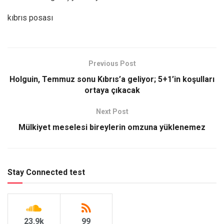
kıbrıs posası
Previous Post
Holguin, Temmuz sonu Kıbrıs’a geliyor; 5+1’in koşulları
ortaya çıkacak
Next Post
Mülkiyet meselesi bireylerin omzuna yüklenemez
Stay Connected test
23.9k
99