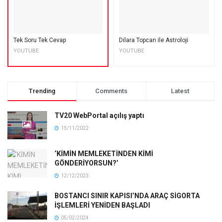
Tek Soru Tek Cevap
Dilara Topcan ile Astroloji
YOUTUBE
YOUTUBE
Trending
Comments
Latest
TV20 WebPortal açılış yaptı
15/11/2022
‘KİMİN MEMLEKETİNDEN KİMİ
GÖNDERİYORSUN?’
12/12/2023
BOSTANCI SINIR KAPISI’NDA ARAÇ SİGORTA
İŞLEMLERİ YENİDEN BAŞLADI
05/02/2024