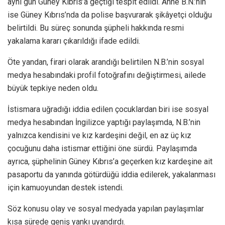
aynı gün Güney Kıbrıs’a geçtiği tespit edildi. Anne B.N.’nin
ise Güney Kıbrıs’nda da polise başvurarak şikâyetçi olduğu
belirtildi. Bu süreç sonunda şüpheli hakkında resmi
yakalama kararı çıkarıldığı ifade edildi.
Öte yandan, firari olarak arandığı belirtilen N.B.’nin sosyal
medya hesabındaki profil fotoğrafını değiştirmesi, ailede
büyük tepkiye neden oldu.
İstismara uğradığı iddia edilen çocuklardan biri ise sosyal
medya hesabından İngilizce yaptığı paylaşımda, N.B.’nin
yalnızca kendisini ve kız kardeşini değil, en az üç kız
çocuğunu daha istismar ettiğini öne sürdü. Paylaşımda
ayrıca, şüphelinin Güney Kıbrıs’a geçerken kız kardeşine ait
pasaportu da yanında götürdüğü iddia edilerek, yakalanması
için kamuoyundan destek istendi.
Söz konusu olay ve sosyal medyada yapılan paylaşımlar
kısa sürede geniş yankı uyandırdı.