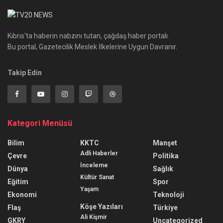
Kıbrıs'ta haberin nabzını tutan, çağdaş haber portalı.
Bu portal, Gazetecilik Meslek İlkelerine Uygun Davranır.
Takip Edin
Kategori Menüsü
Bilim
KKTC
Manşet
Adli Haberler
Çevre
Politika
İnceleme
Dünya
Sağlık
Kültür Sanat
Eğitim
Spor
Yaşam
Ekonomi
Teknoloji
Köşe Yazıları
Flaş
Türkiye
Ali Kişmir
GKRY
Uncategorized