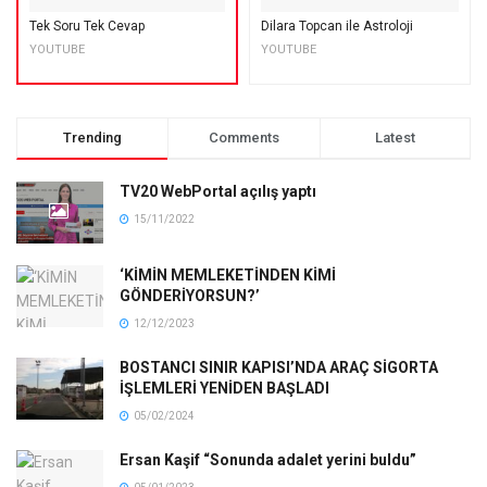
Tek Soru Tek Cevap
Dilara Topcan ile Astroloji
YOUTUBE
YOUTUBE
Trending
Comments
Latest
TV20 WebPortal açılış yaptı
15/11/2022
‘KİMİN MEMLEKETİNDEN KİMİ
GÖNDERİYORSUN?’
12/12/2023
BOSTANCI SINIR KAPISI’NDA ARAÇ SİGORTA
İŞLEMLERİ YENİDEN BAŞLADI
05/02/2024
Ersan Kaşif “Sonunda adalet yerini buldu”