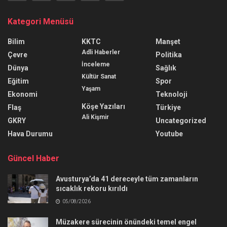
Kategori Menüsü
Bilim
KKTC
Manşet
Adli Haberler
Çevre
Politika
İnceleme
Dünya
Sağlık
Kültür Sanat
Eğitim
Spor
Yaşam
Ekonomi
Teknoloji
Köşe Yazıları
Flaş
Türkiye
Ali Kişmir
GKRY
Uncategorized
Hava Durumu
Youtube
Güncel Haber
Avusturya’da 41 dereceyle tüm zamanların
sıcaklık rekoru kırıldı
05/08/2026
Müzakere sürecinin önündeki temel engel