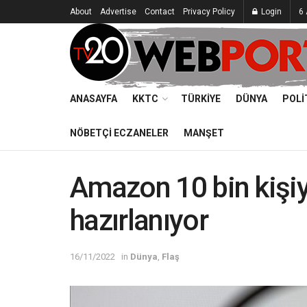
About
Advertise
Contact
Privacy Policy
Login
6
ANASAYFA
KKTC
TÜRKIYE
DÜNYA
POLI
NÖBETÇI ECZANELER
MANŞET
Amazon 10 bin kişiy
hazırlanıyor
16/11/2022
in
Dünya
,
Flaş