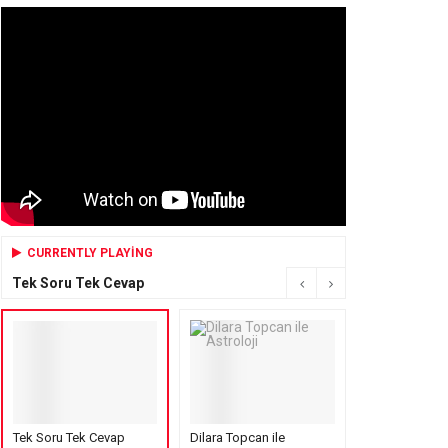
CURRENTLY PLAYING
Tek Soru Tek Cevap
Tek Soru Tek Cevap
Dilara Topcan ile
Mensure’s Cof