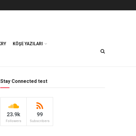
KRY
KÖŞE YAZILARI
Stay Connected test
23.9k
99
Followers
Subscribers