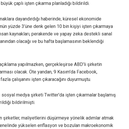
üyük çaplı işten çıkarma planladığı bildirildi.
ynaklara dayandırdığı haberinde, küresel ekonomide
ünün yüzde 3’üne denk gelen 10 bin kişiyi işten çıkarmaya
n insan kaynakları, perakende ve yapay zeka destekli sanal
tmanından olacağı ve bu hafta başlamasının beklendiği
açıklama yapılmazken, gerçekleşirse ABD’li şirketin
karması olacak. Öte yandan, 9 Kasım’da Facebook,
azla çalışanını işten çıkaracağını duyurmuştu.
ı sosyal medya şirketi Twitter’da işten çıkarmalar başlamış
ldiği bildirilmişti.
an şirketler, maliyetlerini düşürmeye yönelik adımlar atmak
a genelinde yükselen enflasyon ve bozulan makroekonomik