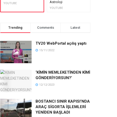
Astroloji
muhteşem lez
YOUTUBE
YOUTUBE
YOUTUBE
Trending
Comments
Latest
TV20 WebPortal açılış yaptı
15/11/2022
‘KİMİN MEMLEKETİNDEN KİMİ
GÖNDERİYORSUN?’
12/12/2023
BOSTANCI SINIR KAPISI’NDA
ARAÇ SİGORTA İŞLEMLERİ
YENİDEN BAŞLADI