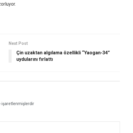
orluyor.
Next Post
Çin uzaktan algılama özellikli “Yaogan-34”
uydularını fırlattı
e işaretlenmişlerdir