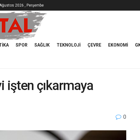
 Ağustos 2026 , Perşembe
TIKA
SPOR
SAĞLIK
TEKNOLOJI
ÇEVRE
EKONOMI
G
i işten çıkarmaya
0