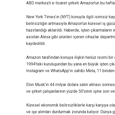
ABD merkezli e-ticaret şirketi Amazon’un bu hafta b
New York Times’ın (NYT) konuyla ilgili isimsiz ka
belirsizliğin artmasıyla Amazon’un küresel iş güc
hazırlandığı aktarıldı. Haberde, işten çıkarmaları
asistan Alexa gibi ürünleri içeren cihazlar depar
kaydedildi.
Amazon tarafından konuya ilişkin henüz resmi bir 
1994’teki kuruluşundan bu yana en büyük işten çı
Instagram ve WhatsApp’ın sahibi Meta, 11 binden f
Elon Musk’ın 44 milyar dolara satın alması sonras
ve şirket çalışanlarının yüzde 50’sinin işine son veri
Küresel ekonomik belirsizliklerle karşı karşıya ol
ve işe alımları durdurmak zorunda kalıyor. Düny