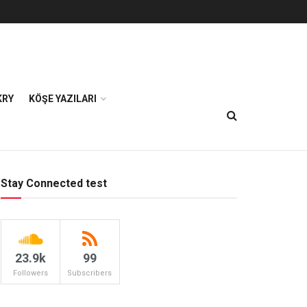
KRY
KÖŞE YAZILARI
Stay Connected test
23.9k
99
Followers
Subscribers