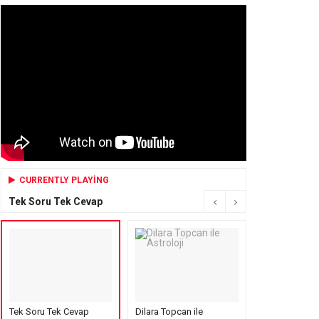
CURRENTLY PLAYING
Tek Soru Tek Cevap
Tek Soru Tek Cevap
Dilara Topcan ile
Mensure’s Cof