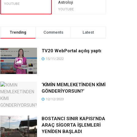
Astroloji
muhteşem lez
YOUTUBE
YOUTUBE
YOUTUBE
Trending
Comments
Latest
TV20 WebPortal açılış yaptı
15/11/2022
‘KİMİN MEMLEKETİNDEN KİMİ
GÖNDERİYORSUN?’
12/12/2023
BOSTANCI SINIR KAPISI’NDA
ARAÇ SİGORTA İŞLEMLERİ
YENİDEN BAŞLADI