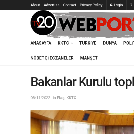
About
Advertise
Contact
Privacy Policy
Login
7
ANASAYFA
KKTC
TÜRKIYE
DÜNYA
POLI
NÖBETÇI ECZANELER
MANŞET
Bakanlar Kurulu top
08/11/2022
in
Flaş
,
KKTC