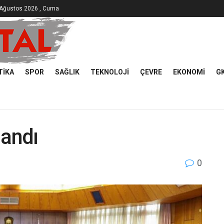
 Ağustos 2026 , Cuma
TIKA
SPOR
SAĞLIK
TEKNOLOJI
ÇEVRE
EKONOMI
G
landı
0