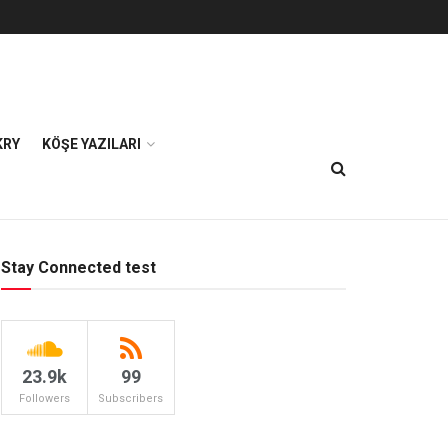
KRY
KÖŞE YAZILARI
Stay Connected test
23.9k
99
Followers
Subscribers