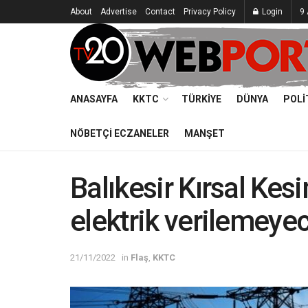
About
Advertise
Contact
Privacy Policy
Login
9 
ANASAYFA
KKTC
TÜRKIYE
DÜNYA
POLI
NÖBETÇI ECZANELER
MANŞET
Balıkesir Kırsal Kes
elektrik verilemeye
21/11/2022
in
Flaş
,
KKTC