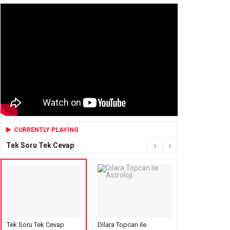
CURRENTLY PLAYING
Tek Soru Tek Cevap
Tek Soru Tek Cevap
Dilara Topcan ile
Mensure’s Cof