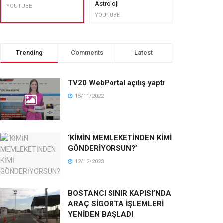
Astroloji
muhteşem lez
YOUTUBE
YOUTUBE
YOUTUBE
Trending
Comments
Latest
TV20 WebPortal açılış yaptı
15/11/2022
‘KİMİN MEMLEKETİNDEN KİMİ
GÖNDERİYORSUN?’
12/12/2023
BOSTANCI SINIR KAPISI’NDA
ARAÇ SİGORTA İŞLEMLERİ
YENİDEN BAŞLADI