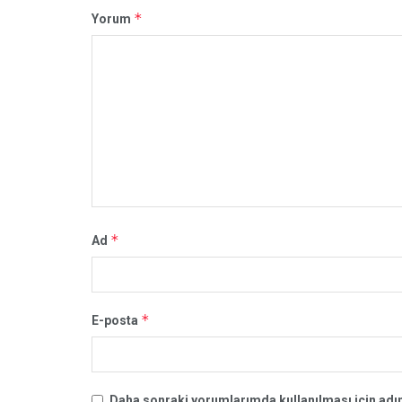
*
Yorum
*
Ad
*
E-posta
Daha sonraki yorumlarımda kullanılması için adım