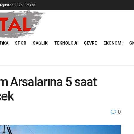
Ağustos 2026 , Pazar
TIKA
SPOR
SAĞLIK
TEKNOLOJI
ÇEVRE
EKONOMI
G
im Arsalarına 5 saat
cek
0