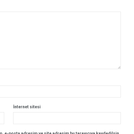
İnternet sitesi
, e-posta adresim ve site adresim bu tarayıcıya kaydedilsin.