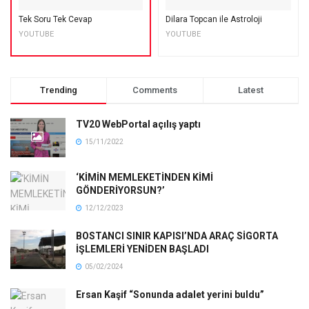
Tek Soru Tek Cevap
Dilara Topcan ile Astroloji
YOUTUBE
YOUTUBE
Trending
Comments
Latest
TV20 WebPortal açılış yaptı
15/11/2022
‘KİMİN MEMLEKETİNDEN KİMİ
GÖNDERİYORSUN?’
12/12/2023
BOSTANCI SINIR KAPISI’NDA ARAÇ SİGORTA
İŞLEMLERİ YENİDEN BAŞLADI
05/02/2024
Ersan Kaşif “Sonunda adalet yerini buldu”