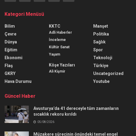
Kategori Menüsü
Bilim
KKTC
Manşet
Adli Haberler
Çevre
Politika
İnceleme
Dünya
Sağlık
Kültür Sanat
Eğitim
Spor
Yaşam
Ekonomi
Teknoloji
Köşe Yazıları
Flaş
Türkiye
Ali Kişmir
GKRY
Uncategorized
Hava Durumu
Youtube
Güncel Haber
Avusturya’da 41 dereceyle tüm zamanların
sıcaklık rekoru kırıldı
05/08/2026
Müzakere sürecinin önündeki temel engel