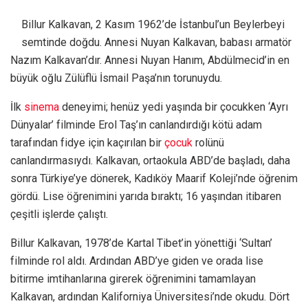
Billur Kalkavan, 2 Kasım 1962’de İstanbul’un Beylerbeyi
semtinde doğdu. Annesi Nuyan Kalkavan, babası armatör
Nazım Kalkavan’dır. Annesi Nuyan Hanım, Abdülmecid’in en
büyük oğlu Zülüflü İsmail Paşa’nın torunuydu.
İlk
sinema
deneyimi; henüz yedi yaşında bir çocukken ‘Ayrı
Dünyalar’ filminde Erol Taş’ın canlandırdığı kötü adam
tarafından fidye için kaçırılan bir
çocuk
rolünü
canlandırmasıydı. Kalkavan, ortaokula ABD’de başladı, daha
sonra Türkiye’ye dönerek, Kadıköy Maarif Koleji’nde öğrenim
gördü. Lise öğrenimini yarıda bıraktı; 16 yaşından itibaren
çeşitli işlerde çalıştı.
Billur Kalkavan, 1978’de Kartal Tibet’in yönettiği ‘Sultan’
filminde rol aldı. Ardından ABD’ye giden ve orada lise
bitirme imtihanlarına girerek öğrenimini tamamlayan
Kalkavan, ardından Kaliforniya Üniversitesi’nde okudu. Dört