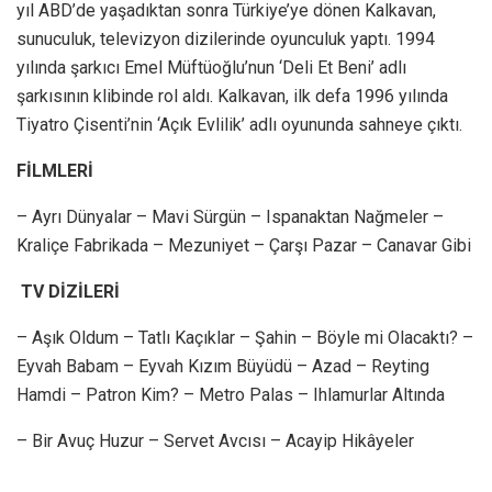
yıl ABD’de yaşadıktan sonra Türkiye’ye dönen Kalkavan,
sunuculuk, televizyon dizilerinde oyunculuk yaptı. 1994
yılında şarkıcı Emel Müftüoğlu’nun ‘Deli Et Beni’ adlı
şarkısının klibinde rol aldı. Kalkavan, ilk defa 1996 yılında
Tiyatro Çisenti’nin ‘Açık Evlilik’ adlı oyununda sahneye çıktı.
FİLMLERİ
– Ayrı Dünyalar – Mavi Sürgün – Ispanaktan Nağmeler –
Kraliçe Fabrikada – Mezuniyet – Çarşı Pazar – Canavar Gibi
TV DİZİLERİ
– Aşık Oldum – Tatlı Kaçıklar – Şahin – Böyle mi Olacaktı? –
Eyvah Babam – Eyvah Kızım Büyüdü – Azad – Reyting
Hamdi – Patron Kim? – Metro Palas – Ihlamurlar Altında
– Bir Avuç Huzur – Servet Avcısı – Acayip Hikâyeler