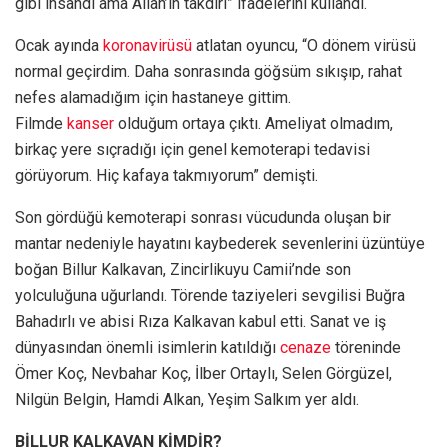
gibi insandı ama Allah’ın takdiri” ifadelerini kullandı.
Ocak ayında
koronavirüsü
atlatan oyuncu, “O dönem virüsü
normal geçirdim. Daha sonrasında göğsüm sıkışıp, rahat
nefes alamadığım için hastaneye gittim.
Filmde
kanser
olduğum ortaya çıktı. Ameliyat olmadım,
birkaç yere sıçradığı için genel kemoterapi tedavisi
görüyorum. Hiç kafaya takmıyorum” demişti.
Son gördüğü kemoterapi sonrası vücudunda oluşan bir
mantar nedeniyle hayatını kaybederek sevenlerini üzüntüye
boğan Billur Kalkavan, Zincirlikuyu Camii’nde son
yolculuğuna uğurlandı. Törende taziyeleri sevgilisi Buğra
Bahadırlı ve abisi Rıza Kalkavan kabul etti. Sanat ve iş
dünyasından önemli isimlerin katıldığı
cenaze
töreninde
Ömer Koç, Nevbahar Koç, İlber Ortaylı, Selen Görgüzel,
Nilgün Belgin, Hamdi Alkan, Yeşim Salkım yer aldı.
BİLLUR KALKAVAN KİMDİR?