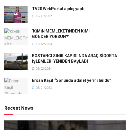
TV20 WebPortal açılış yaptı
15/11/2022
‘KİMİN MEMLEKETİNDEN KİMİ
GÖNDERİYORSUN?’
12/12/2023
BOSTANCI SINIR KAPISI’NDA ARAÇ SİGORTA
İŞLEMLERİ YENİDEN BAŞLADI
05/02/2024
Ersan Kaşif “Sonunda adalet yerini buldu”
05/01/2023
Recent News