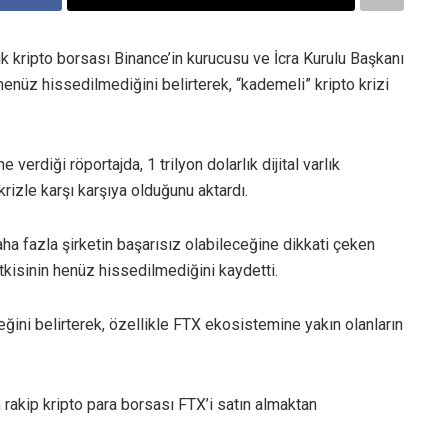
 kripto borsası Binance’in kurucusu ve İcra Kurulu Başkanı
enüz hissedilmediğini belirterek, “kademeli” kripto krizi
verdiği röportajda, 1 trilyon dolarlık dijital varlık
rizle karşı karşıya olduğunu aktardı.
aha fazla şirketin başarısız olabileceğine dikkati çeken
tkisinin henüz hissedilmediğini kaydetti.
ğini belirterek, özellikle FTX ekosistemine yakın olanların
rakip kripto para borsası FTX’i satın almaktan