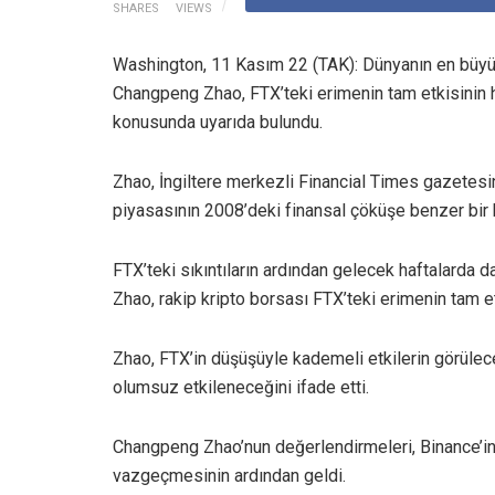
SHARES
VIEWS
Washington, 11 Kasım 22 (TAK): Dünyanın en büyük
Changpeng Zhao, FTX’teki erimenin tam etkisinin h
konusunda uyarıda bulundu.
Zhao, İngiltere merkezli Financial Times gazetesine 
piyasasının 2008’deki finansal çöküşe benzer bir k
FTX’teki sıkıntıların ardından gelecek haftalarda d
Zhao, rakip kripto borsası FTX’teki erimenin tam e
Zhao, FTX’in düşüşüyle kademeli etkilerin görülece
olumsuz etkileneceğini ifade etti.
Changpeng Zhao’nun değerlendirmeleri, Binance’in 
vazgeçmesinin ardından geldi.