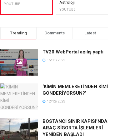
Astroloji
muhteşem lez
YOUTUBE
YOUTUBE
YOUTUBE
Trending
Comments
Latest
TV20 WebPortal açılış yaptı
15/11/2022
‘KİMİN MEMLEKETİNDEN KİMİ
GÖNDERİYORSUN?’
12/12/2023
BOSTANCI SINIR KAPISI’NDA
ARAÇ SİGORTA İŞLEMLERİ
YENİDEN BAŞLADI