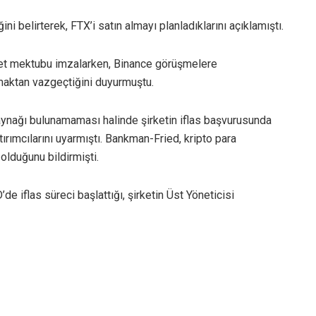
i belirterek, FTX’i satın almayı planladıklarını açıklamıştı.
niyet mektubu imzalarken, Binance görüşmelere
maktan vazgeçtiğini duyurmuştu.
aynağı bulunamaması halinde şirketin iflas başvurusunda
ımcılarını uyarmıştı. Bankman-Fried, kripto para
 olduğunu bildirmişti.
e iflas süreci başlattığı, şirketin Üst Yöneticisi