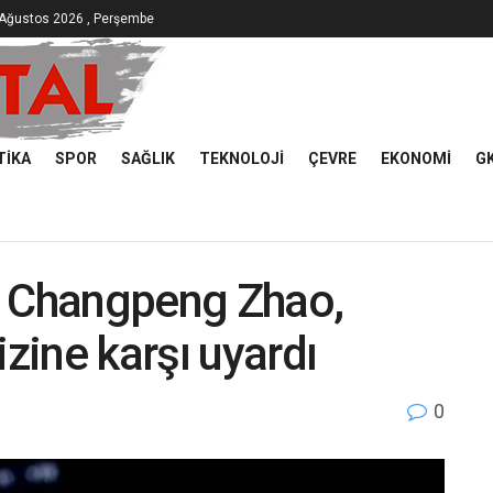
 Ağustos 2026 , Perşembe
TIKA
SPOR
SAĞLIK
TEKNOLOJI
ÇEVRE
EKONOMI
G
u Changpeng Zhao,
izine karşı uyardı
0