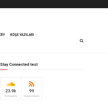
KRY
KÖŞE YAZILARI
Stay Connected test
23.9k
99
Followers
Subscribers