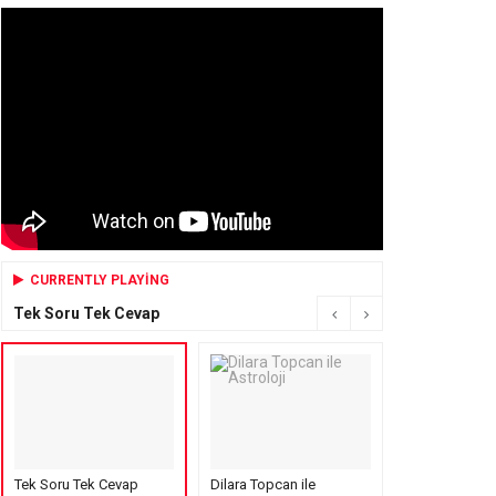
CURRENTLY PLAYING
Tek Soru Tek Cevap
Tek Soru Tek Cevap
Dilara Topcan ile
Mensure’s Cof