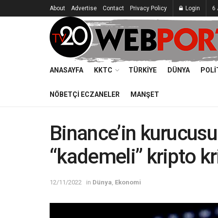
About
Advertise
Contact
Privacy Policy
Login
6
ANASAYFA
KKTC
TÜRKIYE
DÜNYA
POLI
NÖBETÇI ECZANELER
MANŞET
Binance’in kurucus
“kademeli” kripto kr
12/11/2022
in
Dünya
,
Ekonomi