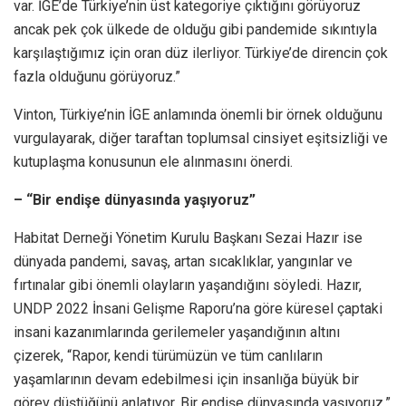
var. İGE’de Türkiye’nin üst kategoriye çıktığını görüyoruz
ancak pek çok ülkede de olduğu gibi pandemide sıkıntıyla
karşılaştığımız için oran düz ilerliyor. Türkiye’de direncin çok
fazla olduğunu görüyoruz.”
Vinton, Türkiye’nin İGE anlamında önemli bir örnek olduğunu
vurgulayarak, diğer taraftan toplumsal cinsiyet eşitsizliği ve
kutuplaşma konusunun ele alınmasını önerdi.
– “Bir endişe dünyasında yaşıyoruz”
Habitat Derneği Yönetim Kurulu Başkanı Sezai Hazır ise
dünyada pandemi, savaş, artan sıcaklıklar, yangınlar ve
fırtınalar gibi önemli olayların yaşandığını söyledi. Hazır,
UNDP 2022 İnsani Gelişme Raporu’na göre küresel çaptaki
insani kazanımlarında gerilemeler yaşandığının altını
çizerek, “Rapor, kendi türümüzün ve tüm canlıların
yaşamlarının devam edebilmesi için insanlığa büyük bir
görev düştüğünü anlatıyor. Bir endişe dünyasında yaşıyoruz.”