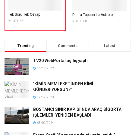
Tek Soru Tek Cevap
Dilara Topcan ile Astroloji
YOUTUBE
YOUTUBE
Trending
Comments
Latest
TV20 WebPortal açılış yaptı
15/11/2022
‘KİMİN MEMLEKETİNDEN KİMİ
GÖNDERİYORSUN?’
12/12/2023
BOSTANCI SINIR KAPISI’NDA ARAÇ SİGORTA
İŞLEMLERİ YENİDEN BAŞLADI
05/02/2024
Ersan Kaşif “Sonunda adalet yerini buldu”