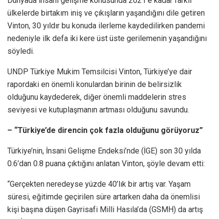
Dünyada insani gelişme konusunda 2021’e kadar farklı
ülkelerde birtakım iniş ve çıkışların yaşandığını dile getiren
Vinton, 30 yıldır bu konuda ilerleme kaydedilirken pandemi
nedeniyle ilk defa iki kere üst üste gerilemenin yaşandığını
söyledi.
UNDP Türkiye Mukim Temsilcisi Vinton, Türkiye’ye dair
rapordaki en önemli konulardan birinin de belirsizlik
olduğunu kaydederek, diğer önemli maddelerin stres
seviyesi ve kutuplaşmanın artması olduğunu savundu.
– “Türkiye’de direncin çok fazla olduğunu görüyoruz”
Türkiye’nin, İnsani Gelişme Endeksi’nde (İGE) son 30 yılda
0.6’dan 0.8 puana çıktığını anlatan Vinton, şöyle devam etti:
“Gerçekten neredeyse yüzde 40’lık bir artış var. Yaşam
süresi, eğitimde geçirilen süre artarken daha da önemlisi
kişi başına düşen Gayrisafi Milli Hasıla’da (GSMH) da artış