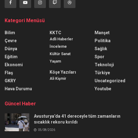
Kategori Menüsü
Bilim
KKTC
Manşet
Adli Haberler
Çevre
Politika
İnceleme
Dünya
Sağlık
Kültür Sanat
Eğitim
Spor
Yaşam
Ekonomi
Teknoloji
Köşe Yazıları
Flaş
Türkiye
Ali Kişmir
GKRY
Uncategorized
Hava Durumu
Youtube
Güncel Haber
Avusturya’da 41 dereceyle tüm zamanların
sıcaklık rekoru kırıldı
05/08/2026