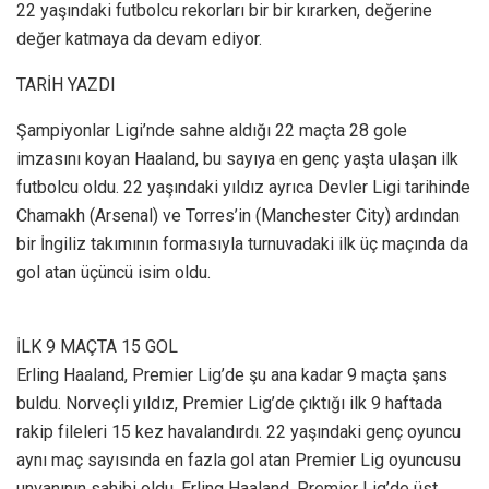
22 yaşındaki futbolcu rekorları bir bir kırarken, değerine
değer katmaya da devam ediyor.
TARİH YAZDI
Şampiyonlar Ligi’nde sahne aldığı 22 maçta 28 gole
imzasını koyan Haaland, bu sayıya en genç yaşta ulaşan ilk
futbolcu oldu. 22 yaşındaki yıldız ayrıca Devler Ligi tarihinde
Chamakh (Arsenal) ve Torres’in (Manchester City) ardından
bir İngiliz takımının formasıyla turnuvadaki ilk üç maçında da
gol atan üçüncü isim oldu.
İLK 9 MAÇTA 15 GOL
Erling Haaland, Premier Lig’de şu ana kadar 9 maçta şans
buldu. Norveçli yıldız, Premier Lig’de çıktığı ilk 9 haftada
rakip fileleri 15 kez havalandırdı. 22 yaşındaki genç oyuncu
aynı maç sayısında en fazla gol atan Premier Lig oyuncusu
unvanının sahibi oldu. Erling Haaland, Premier Lig’de üst