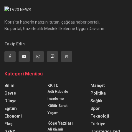
Kıbrıs'ta haberin nabzını tutan, çağdaş haber portalı.
Bu portal, Gazetecilik Meslek İlkelerine Uygun Davranır.
Takip Edin
Kategori Menüsü
Bilim
KKTC
Manşet
Adli Haberler
Çevre
Politika
İnceleme
Dünya
Sağlık
Kültür Sanat
Eğitim
Spor
Yaşam
Ekonomi
Teknoloji
Köşe Yazıları
Flaş
Türkiye
Ali Kişmir
GKRY
Uncategorized