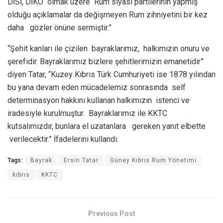
DİSİ, DİKO olmak üzere Rum siyasi partilerinin yapmış
olduğu açıklamalar da değişmeyen Rum zihniyetini bir kez
daha gözler önüne sermiştir.”
“Şehit kanları ile çizilen bayraklarımız, halkımızın onuru ve
şerefidir. Bayraklarımız bizlere şehitlerimizin emanetidir”
diyen Tatar, “Kuzey Kıbrıs Türk Cumhuriyeti ise 1878 yılından
bu yana devam eden mücadelemiz sonrasında self
determinasyon hakkını kullanan halkımızın istenci ve
iradesiyle kurulmuştur. Bayraklarımız ile KKTC
kutsalımızdır, bunlara el uzatanlara gereken yanıt elbette
verilecektir.” İfadelerini kullandı.
Tags:
Bayrak
Ersin Tatar
Güney Kıbrıs Rum Yönetimi
kıbrıs
KKTC
Previous Post