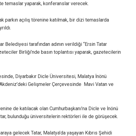
’te temaslar yaparak, konferanslar verecek.
k parkın açılış törenine katılmak, bir dizi temaslarda
ıldı.
r Belediyesi tarafından adının verildiği “Ersin Tatar
eteciler Birliği’nde basın toplantısı yaparak, gazetecilerin
inde, Diyarbakır Dicle Üniversitesi, Malatya İnönü
u Akdeniz’deki Gelişmeler Çerçevesinde Mavi Vatan ve
örenine de katılacak olan Cumhurbaşkanı’na Dicle ve İnönü
tar, bulunduğu üniversitelerin rektörleri ile de görüşecek.
r araya gelecek Tatar, Malatya’da yaşayan Kıbrıs Şehidi