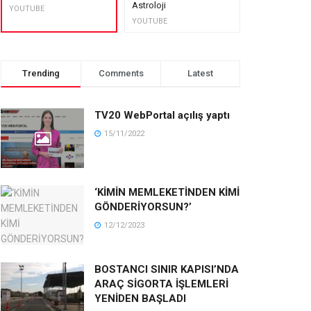
Astroloji
muhteşem lez
YOUTUBE
YOUTUBE
YOUTUBE
Trending
Comments
Latest
TV20 WebPortal açılış yaptı
15/11/2022
‘KİMİN MEMLEKETİNDEN KİMİ
GÖNDERİYORSUN?’
12/12/2023
BOSTANCI SINIR KAPISI’NDA
ARAÇ SİGORTA İŞLEMLERİ
YENİDEN BAŞLADI