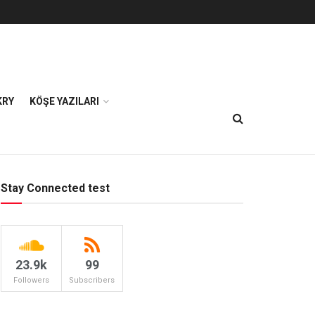
KRY
KÖŞE YAZILARI
Stay Connected test
23.9k
99
Followers
Subscribers