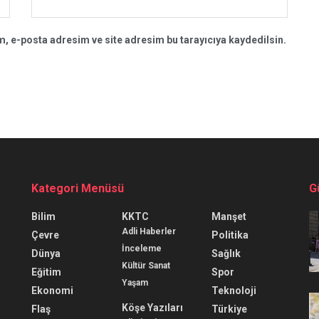
, e-posta adresim ve site adresim bu tarayıcıya kaydedilsin.
Kategori Menüsü
G
Bilim
KKTC
Manşet
Adli Haberler
Çevre
Politika
İnceleme
Dünya
Sağlık
Kültür Sanat
Eğitim
Spor
Yaşam
Ekonomi
Teknoloji
Köşe Yazıları
Flaş
Türkiye