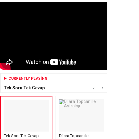
CURRENTLY PLAYING
Tek Soru Tek Cevap
Tek Soru Tek Cevap
Dilara Topcan ile
Mensure’s Cof