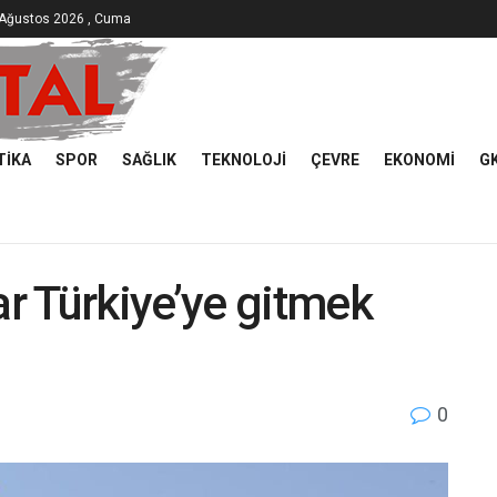
 Ağustos 2026 , Cuma
TIKA
SPOR
SAĞLIK
TEKNOLOJI
ÇEVRE
EKONOMI
G
r Türkiye’ye gitmek
ı
0