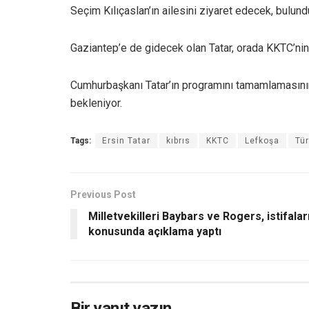
Seçim Kılıçaslan’ın ailesini ziyaret edecek, bulun
Gaziantep’e de gidecek olan Tatar, orada KKTC’nin
Cumhurbaşkanı Tatar’ın programını tamamlamasını
bekleniyor.
Tags:
Ersin Tatar
kıbrıs
KKTC
Lefkoşa
Tür
Previous Post
Milletvekilleri Baybars ve Rogers, istifalar
konusunda açıklama yaptı
Bir yanıt yazın