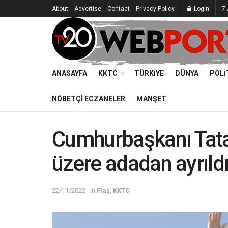
About
Advertise
Contact
Privacy Policy
Login
7
ANASAYFA
KKTC
TÜRKIYE
DÜNYA
POLI
NÖBETÇI ECZANELER
MANŞET
Cumhurbaşkanı Tata
üzere adadan ayrıld
22/11/2022
in
Flaş
,
KKTC