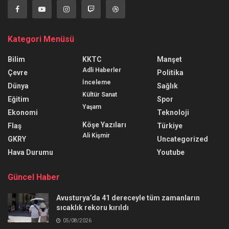
Kategori Menüsü
Bilim
KKTC
Manşet
Adli Haberler
Çevre
Politika
İnceleme
Dünya
Sağlık
Kültür Sanat
Eğitim
Spor
Yaşam
Ekonomi
Teknoloji
Köşe Yazıları
Flaş
Türkiye
Ali Kişmir
GKRY
Uncategorized
Hava Durumu
Youtube
Güncel Haber
Avusturya’da 41 dereceyle tüm zamanların
sıcaklık rekoru kırıldı
05/08/2026