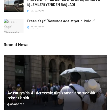
BOSTANCI SINIR KAPISI’NDA ARAÇ SİGORTA
İŞLEMLERİ YENİDEN BAŞLADI
05/02/2024
Ersan Kaşif “Sonunda adalet yerini buldu”
05/01/2023
Recent News
Avusturya’da 41 dereceyle tüm zamanların sıcaklık
rekoru kırıldı
05/08/2026