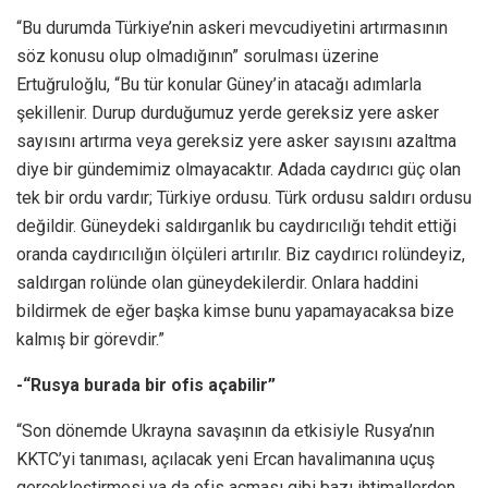
“Bu durumda Türkiye’nin askeri mevcudiyetini artırmasının
söz konusu olup olmadığının” sorulması üzerine
Ertuğruloğlu, “Bu tür konular Güney’in atacağı adımlarla
şekillenir. Durup durduğumuz yerde gereksiz yere asker
sayısını artırma veya gereksiz yere asker sayısını azaltma
diye bir gündemimiz olmayacaktır. Adada caydırıcı güç olan
tek bir ordu vardır; Türkiye ordusu. Türk ordusu saldırı ordusu
değildir. Güneydeki saldırganlık bu caydırıcılığı tehdit ettiği
oranda caydırıcılığın ölçüleri artırılır. Biz caydırıcı rolündeyiz,
saldırgan rolünde olan güneydekilerdir. Onlara haddini
bildirmek de eğer başka kimse bunu yapamayacaksa bize
kalmış bir görevdir.”
-“Rusya burada bir ofis açabilir”
“Son dönemde Ukrayna savaşının da etkisiyle Rusya’nın
KKTC’yi tanıması, açılacak yeni Ercan havalimanına uçuş
gerçekleştirmesi ya da ofis açması gibi bazı ihtimallerden