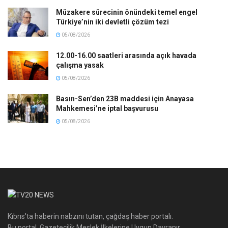
Müzakere sürecinin önündeki temel engel
Türkiye’nin iki devletli çözüm tezi
05/08/2026
12.00-16.00 saatleri arasında açık havada
çalışma yasak
05/08/2026
Basın-Sen’den 23B maddesi için Anayasa
Mahkemesi’ne iptal başvurusu
05/08/2026
Kıbrıs'ta haberin nabzını tutan, çağdaş haber portalı.
Bu portal, Gazetecilik Meslek İlkelerine Uygun Davranır.