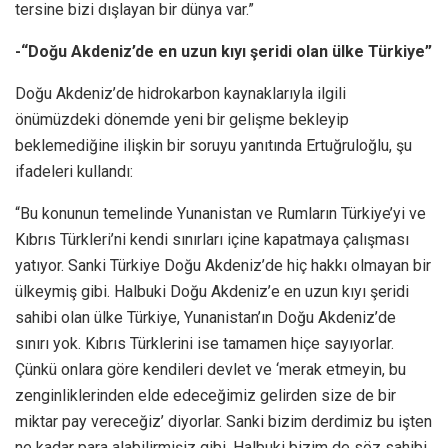
tersine bizi dışlayan bir dünya var.”
-“Doğu Akdeniz’de en uzun kıyı şeridi olan ülke Türkiye”
Doğu Akdeniz’de hidrokarbon kaynaklarıyla ilgili
önümüzdeki dönemde yeni bir gelişme bekleyip
beklemediğine ilişkin bir soruyu yanıtında Ertuğruloğlu, şu
ifadeleri kullandı:
“Bu konunun temelinde Yunanistan ve Rumların Türkiye’yi ve
Kıbrıs Türkleri’ni kendi sınırları içine kapatmaya çalışması
yatıyor. Sanki Türkiye Doğu Akdeniz’de hiç hakkı olmayan bir
ülkeymiş gibi. Halbuki Doğu Akdeniz’e en uzun kıyı şeridi
sahibi olan ülke Türkiye, Yunanistan’ın Doğu Akdeniz’de
sınırı yok. Kıbrıs Türklerini ise tamamen hiçe sayıyorlar.
Çünkü onlara göre kendileri devlet ve ‘merak etmeyin, bu
zenginliklerinden elde edeceğimiz gelirden size de bir
miktar pay vereceğiz’ diyorlar. Sanki bizim derdimiz bu işten
ne kadar para alabilirmişiz gibi. Halbuki bizim de söz sahibi