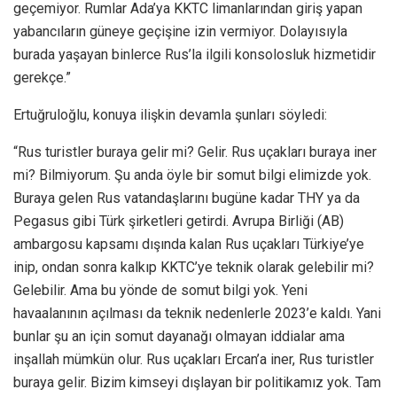
geçemiyor. Rumlar Ada’ya KKTC limanlarından giriş yapan
yabancıların güneye geçişine izin vermiyor. Dolayısıyla
burada yaşayan binlerce Rus’la ilgili konsolosluk hizmetidir
gerekçe.”
Ertuğruloğlu, konuya ilişkin devamla şunları söyledi:
“Rus turistler buraya gelir mi? Gelir. Rus uçakları buraya iner
mi? Bilmiyorum. Şu anda öyle bir somut bilgi elimizde yok.
Buraya gelen Rus vatandaşlarını bugüne kadar THY ya da
Pegasus gibi Türk şirketleri getirdi. Avrupa Birliği (AB)
ambargosu kapsamı dışında kalan Rus uçakları Türkiye’ye
inip, ondan sonra kalkıp KKTC’ye teknik olarak gelebilir mi?
Gelebilir. Ama bu yönde de somut bilgi yok. Yeni
havaalanının açılması da teknik nedenlerle 2023’e kaldı. Yani
bunlar şu an için somut dayanağı olmayan iddialar ama
inşallah mümkün olur. Rus uçakları Ercan’a iner, Rus turistler
buraya gelir. Bizim kimseyi dışlayan bir politikamız yok. Tam