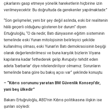
çıkarlarını gasp etmeye yönelik hareketlerin hiçbirine izin
verilmeyecektir. Bu doğrultuda da gerekenler yapılmaktadır.”
“Son gelişmeler, yeni bir şey değil aslında, eski bir realitenin
hâlâ geçerli olduğunu gösteren bir durum” diyen
Ertuğruloğlu, “O da nedir; Batı dünyasının eğitim sisteminin
temelinde eski Yunan mitolojisinin belirleyici şekilde
kullanılmış olması, eski Yunan’ın Batı demokrasisinin beşiği
olarak değerlendirilmesi ve buna karşılık bizlerin Viyana
kapılarına kadar fethederek gelip Avrupa’yı tehdit eden
adeta ‘barbarlar’ diye nitelendiriliyor olmamız. Sorunların
temelinde bana göre bu bakış açısı var” şeklinde konuştu.
– “Kıbrıs sorununu yaratan BM Güvenlik Konseyi’dir,
yani beş ülkedir”
Bakanı Ertuğruloğlu, ABD’nin Kıbrıs politikasına ilişkin ise
şunları söyledi: