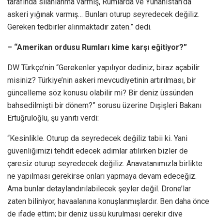
tarafında silahlanma varmış, Rumlarda ve Yunanistan’da
askeri yığınak varmış… Bunları oturup seyredecek değiliz.
Gereken tedbirler alınmaktadır zaten.” dedi.
– “Amerikan ordusu Rumları kime karşı eğitiyor?”
DW Türkçe’nin “Gerekenler yapılıyor dediniz, biraz açabilir
misiniz? Türkiye’nin askeri mevcudiyetinin artırılması, bir
güncelleme söz konusu olabilir mi? Bir deniz üssünden
bahsedilmişti bir dönem?” sorusu üzerine Dışişleri Bakanı
Ertuğruloğlu, şu yanıtı verdi:
“Kesinlikle. Oturup da seyredecek değiliz tabii ki. Yani
güvenliğimizi tehdit edecek adımlar atılırken bizler de
çaresiz oturup seyredecek değiliz. Anavatanımızla birlikte
ne yapılması gerekirse onları yapmaya devam edeceğiz.
Ama bunlar detaylandırılabilecek şeyler değil. Drone’lar
zaten biliniyor, havaalanına konuşlanmışlardır. Ben daha önce
de ifade ettim; bir deniz üssü kurulması gerekir diye