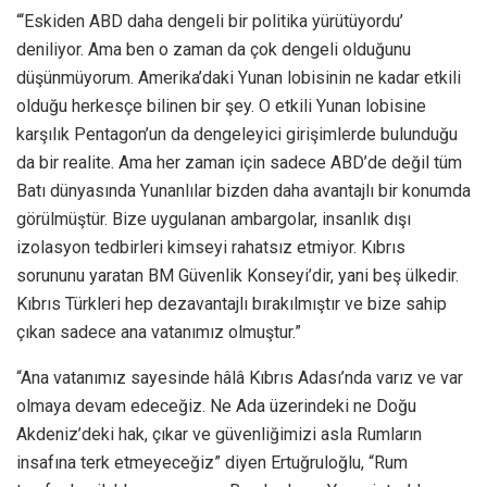
“‘Eskiden ABD daha dengeli bir politika yürütüyordu’
deniliyor. Ama ben o zaman da çok dengeli olduğunu
düşünmüyorum. Amerika’daki Yunan lobisinin ne kadar etkili
olduğu herkesçe bilinen bir şey. O etkili Yunan lobisine
karşılık Pentagon’un da dengeleyici girişimlerde bulunduğu
da bir realite. Ama her zaman için sadece ABD’de değil tüm
Batı dünyasında Yunanlılar bizden daha avantajlı bir konumda
görülmüştür. Bize uygulanan ambargolar, insanlık dışı
izolasyon tedbirleri kimseyi rahatsız etmiyor. Kıbrıs
sorununu yaratan BM Güvenlik Konseyi’dir, yani beş ülkedir.
Kıbrıs Türkleri hep dezavantajlı bırakılmıştır ve bize sahip
çıkan sadece ana vatanımız olmuştur.”
“Ana vatanımız sayesinde hâlâ Kıbrıs Adası’nda varız ve var
olmaya devam edeceğiz. Ne Ada üzerindeki ne Doğu
Akdeniz’deki hak, çıkar ve güvenliğimizi asla Rumların
insafına terk etmeyeceğiz” diyen Ertuğruloğlu, “Rum