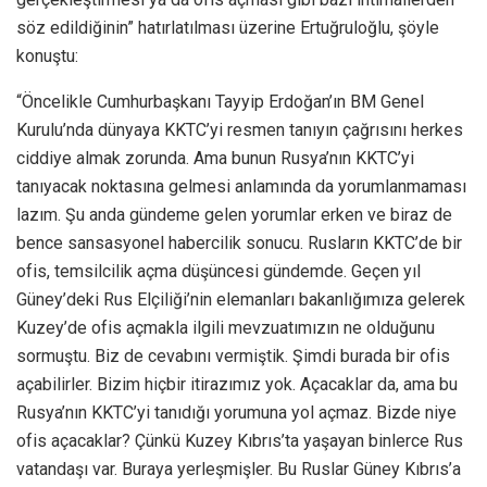
söz edildiğinin” hatırlatılması üzerine Ertuğruloğlu, şöyle
konuştu:
“Öncelikle Cumhurbaşkanı Tayyip Erdoğan’ın BM Genel
Kurulu’nda dünyaya KKTC’yi resmen tanıyın çağrısını herkes
ciddiye almak zorunda. Ama bunun Rusya’nın KKTC’yi
tanıyacak noktasına gelmesi anlamında da yorumlanmaması
lazım. Şu anda gündeme gelen yorumlar erken ve biraz de
bence sansasyonel habercilik sonucu. Rusların KKTC’de bir
ofis, temsilcilik açma düşüncesi gündemde. Geçen yıl
Güney’deki Rus Elçiliği’nin elemanları bakanlığımıza gelerek
Kuzey’de ofis açmakla ilgili mevzuatımızın ne olduğunu
sormuştu. Biz de cevabını vermiştik. Şimdi burada bir ofis
açabilirler. Bizim hiçbir itirazımız yok. Açacaklar da, ama bu
Rusya’nın KKTC’yi tanıdığı yorumuna yol açmaz. Bizde niye
ofis açacaklar? Çünkü Kuzey Kıbrıs’ta yaşayan binlerce Rus
vatandaşı var. Buraya yerleşmişler. Bu Ruslar Güney Kıbrıs’a