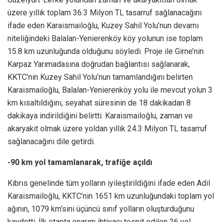
üzere yıllık toplam 36.3 Milyon TL tasarruf sağlanacağını
ifade eden Karaismailoğlu, Kuzey Sahil Yolu’nun devamı
niteliğindeki Balalan-Yenierenköy köy yolunun ise toplam
15.8 km uzunluğunda olduğunu söyledi. Proje ile Girne’nin
Karpaz Yarımadasına doğrudan bağlantısı sağlanarak,
KKTC’nin Kuzey Sahil Yolu’nun tamamlandığını belirten
Karaismailoğlu, Balalan-Yenierenköy yolu ile mevcut yolun 3
km kısaltıldığını, seyahat süresinin de 18 dakikadan 8
dakikaya indirildiğini belirtti. Karaismailoğlu, zaman ve
akaryakıt olmak üzere yoldan yıllık 24.3 Milyon TL tasarruf
sağlanacağını dile getirdi.
-90 km yol tamamlanarak, trafiğe açıldı
Kıbrıs genelinde tüm yolların iyileştirildiğini ifade eden Adil
Karaismailoğlu, KKTC’nin 1651 km uzunluğundaki toplam yol
ağının, 1079 km’sini üçüncü sınıf yolların oluşturduğunu
kaydetti. İlk etapta onarım ihtiyacı tespit edilen 26 yol