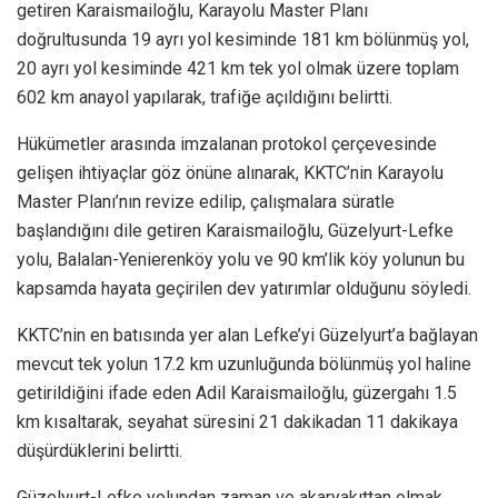
getiren Karaismailoğlu, Karayolu Master Planı
doğrultusunda 19 ayrı yol kesiminde 181 km bölünmüş yol,
20 ayrı yol kesiminde 421 km tek yol olmak üzere toplam
602 km anayol yapılarak, trafiğe açıldığını belirtti.
Hükümetler arasında imzalanan protokol çerçevesinde
gelişen ihtiyaçlar göz önüne alınarak, KKTC’nin Karayolu
Master Planı’nın revize edilip, çalışmalara süratle
başlandığını dile getiren Karaismailoğlu, Güzelyurt-Lefke
yolu, Balalan-Yenierenköy yolu ve 90 km’lik köy yolunun bu
kapsamda hayata geçirilen dev yatırımlar olduğunu söyledi.
KKTC’nin en batısında yer alan Lefke’yi Güzelyurt’a bağlayan
mevcut tek yolun 17.2 km uzunluğunda bölünmüş yol haline
getirildiğini ifade eden Adil Karaismailoğlu, güzergahı 1.5
km kısaltarak, seyahat süresini 21 dakikadan 11 dakikaya
düşürdüklerini belirtti.
Güzelyurt-Lefke yolundan zaman ve akaryakıttan olmak