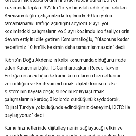
kesiminde toplam 322 km’lik yolun ıslah edildiğini belirten
Karaismailoğlu, çalışmalarda toplamda 90 km yolun
tamamlanarak, trafiğe açıldığını söyledi. 8 ayrı yol
kesimindeki çalışmaların ve 5 ayrı kesimde ise faaliyetlerin
devam ettiğini dile getiren Karaismailoğlu, “Yılsonuna kadar
hedefimiz 10 km’lik kesimin daha tamamlanmasıdır” dedi.
Kıbrıs’ın Doğu Akdeniz’in kalbi konumunda olduğunu ifade
eden Karaismailoğlu, TC Cumhurbaşkanı Recep Tayyip
Erdoğan’ın öncülüğünde kamu kurumlarının hizmetlerinin
verimliliğini ve kalitesini artırmak, dijital dönüşüm eko
sisteminin hayata geçiş sürecini kolaylaştırmak
çalışmalarının kardeş ülkelerde sürdüğünü kaydederek,
“Dijital Türkiye yolculuğunda edindiğimiz deneyimi, KKTC ile
paylaşıyoruz” dedi.
Kamu hizmetlerinde dijitalleşmenin sağlayacağı etkin ve
verimli kaynak yönetimi sayesinde zamandan, mekandan,