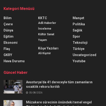
Kategori Menüsü
Bilim
KKTC
Manşet
Adli Haberler
Çevre
Politika
İnceleme
Dünya
Sağlık
Kültür Sanat
Eğitim
Spor
Yaşam
Ekonomi
Teknoloji
Köşe Yazıları
Flaş
Türkiye
Ali Kişmir
GKRY
Uncategorized
Hava Durumu
Youtube
Güncel Haber
Avusturya’da 41 dereceyle tüm zamanların
sıcaklık rekoru kırıldı
05/08/2026
Müzakere sürecinin önündeki temel engel