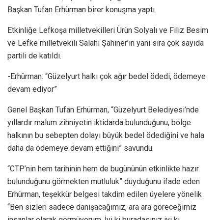
Başkan Tufan Erhürman birer konuşma yaptı.
Etkinliğe Lefkoşa milletvekilleri Ürün Solyalı ve Filiz Besim
ve Lefke milletvekili Salahi Şahiner’in yanı sıra çok sayıda
partili de katıldı.
-Erhürman: “Güzelyurt halkı çok ağır bedel ödedi, ödemeye
devam ediyor”
Genel Başkan Tufan Erhürman, “Güzelyurt Belediyesi’nde
yıllardır malum zihniyetin iktidarda bulunduğunu, bölge
halkının bu sebepten dolayı büyük bedel ödediğini ve hala
daha da ödemeye devam ettiğini” savundu.
“CTP’nin hem tarihinin hem de bugününün etkinlikte hazır
bulunduğunu görmekten mutluluk” duyduğunu ifade eden
Erhürman, teşekkür belgesi takdim edilen üyelere yönelik
“Ben sizleri sadece danışacağımız, ara ara göreceğimiz
insanlar olarak görmüyorum. İyi ki buradasınız iyi ki