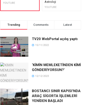
Astroloji
muhteşem lez
YOUTUBE
YOUTUBE
YOUTUBE
Trending
Comments
Latest
TV20 WebPortal açılış yaptı
15/11/2022
‘KİMİN MEMLEKETİNDEN KİMİ
GÖNDERİYORSUN?’
12/12/2023
BOSTANCI SINIR KAPISI’NDA
ARAÇ SİGORTA İŞLEMLERİ
YENİDEN BAŞLADI