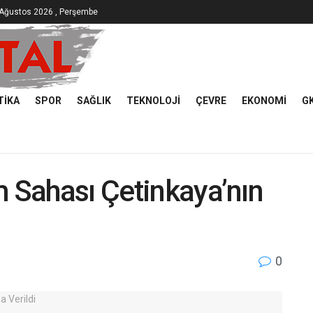
 Ağustos 2026 , Perşembe
TIKA
SPOR
SAĞLIK
TEKNOLOJI
ÇEVRE
EKONOMI
G
m Sahası Çetinkaya’nın
0