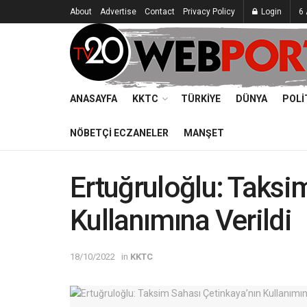
About
Advertise
Contact
Privacy Policy
Login
6
ANASAYFA
KKTC
TÜRKIYE
DÜNYA
POLI
NÖBETÇI ECZANELER
MANŞET
Ertuğruloğlu: Taksi
Kullanımına Verildi
18/10/2022
in
KKTC