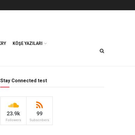
KRY
KÖŞE YAZILARI
Stay Connected test
23.9k
99
Followers
Subscribers