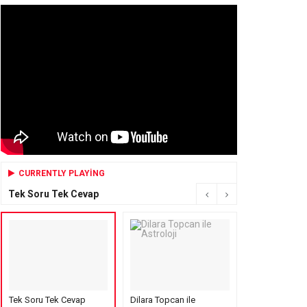
CURRENTLY PLAYING
Tek Soru Tek Cevap
Tek Soru Tek Cevap
Dilara Topcan ile
Mensure’s Cof