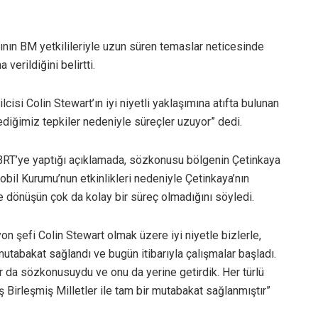
ının BM yetkilileriyle uzun süren temaslar neticesinde
verildiğini belirtti.
cisi Colin Stewart’ın iyi niyetli yaklaşımına atıfta bulunan
diğimiz tepkiler nedeniyle süreçler uzuyor” dedi.
li BRT’ye yaptığı açıklamada, sözkonusu bölgenin Çetinkaya
bil Kurumu’nun etkinlikleri nedeniyle Çetinkaya’nın
e dönüşün çok da kolay bir süreç olmadığını söyledi.
yon şefi Colin Stewart olmak üzere iyi niyetle bizlerle,
tabakat sağlandı ve bugün itibarıyla çalışmalar başladı.
 da sözkonusuydu ve onu da yerine getirdik. Her türlü
ş Birleşmiş Milletler ile tam bir mutabakat sağlanmıştır”