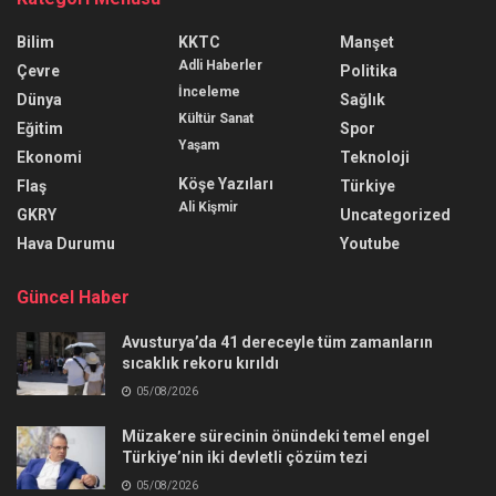
Bilim
KKTC
Manşet
Adli Haberler
Çevre
Politika
İnceleme
Dünya
Sağlık
Kültür Sanat
Eğitim
Spor
Yaşam
Ekonomi
Teknoloji
Köşe Yazıları
Flaş
Türkiye
Ali Kişmir
GKRY
Uncategorized
Hava Durumu
Youtube
Güncel Haber
Avusturya’da 41 dereceyle tüm zamanların
sıcaklık rekoru kırıldı
05/08/2026
Müzakere sürecinin önündeki temel engel
Türkiye’nin iki devletli çözüm tezi
05/08/2026