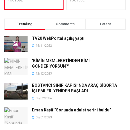
YOUTUBE
YOUTUBE
Trending
Comments
Latest
TV20 WebPortal açılış yaptı
15/11/2022
‘KİMİN MEMLEKETİNDEN KİMİ
GÖNDERİYORSUN?’
12/12/2023
BOSTANCI SINIR KAPISI’NDA ARAÇ SİGORTA
İŞLEMLERİ YENİDEN BAŞLADI
05/02/2024
Ersan Kaşif “Sonunda adalet yerini buldu”
05/01/2023