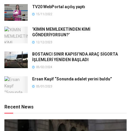
TV20 WebPortal açılış yaptı
15/11/2022
‘KİMİN MEMLEKETİNDEN KİMİ
GÖNDERİYORSUN?’
12/12/2023
BOSTANCI SINIR KAPISI’NDA ARAÇ SİGORTA
İŞLEMLERİ YENİDEN BAŞLADI
05/02/2024
Ersan Kaşif “Sonunda adalet yerini buldu”
05/01/2023
Recent News