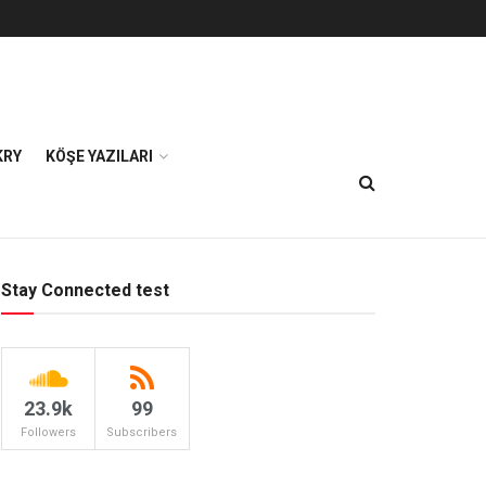
KRY
KÖŞE YAZILARI
Stay Connected test
23.9k
99
Followers
Subscribers