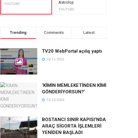
Astroloji
muhteşem lez
YOUTUBE
YOUTUBE
YOUTUBE
Trending
Comments
Latest
TV20 WebPortal açılış yaptı
15/11/2022
‘KİMİN MEMLEKETİNDEN KİMİ
GÖNDERİYORSUN?’
12/12/2023
BOSTANCI SINIR KAPISI’NDA
ARAÇ SİGORTA İŞLEMLERİ
YENİDEN BAŞLADI