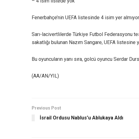
– 4 isim listede yok
Fenerbahçe’nin UEFA listesinde 4 isim yer almıyor
Sarı-lacivertlilerde Türkiye Futbol Federasyonu t
sakatlığı bulunan Nazım Sangare, UEFA listesine y
Bu oyuncuların yanı sıra, golcü oyuncu Serdar Dur
(AA/AN/YIL)
Previous Post
İsrail Ordusu Nablus’u Ablukaya Aldı