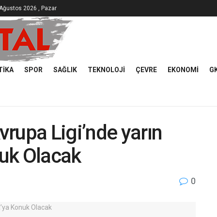
Ağustos 2026 , Pazar
TIKA
SPOR
SAĞLIK
TEKNOLOJI
ÇEVRE
EKONOMI
G
rupa Ligi’nde yarın
uk Olacak
0