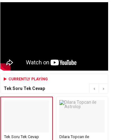
CURRENTLY PLAYING
Tek Soru Tek Cevap
Tek Soru Tek Cevap
Dilara Topcan ile
Mensure’s Cof