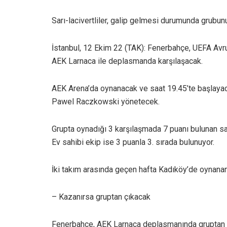
Sarı-lacivertliler, galip gelmesi durumunda grubunu
İstanbul, 12 Ekim 22 (TAK): Fenerbahçe, UEFA Avru
AEK Larnaca ile deplasmanda karşılaşacak.
AEK Arena’da oynanacak ve saat 19.45’te başla
Pawel Raczkowski yönetecek.
Grupta oynadığı 3 karşılaşmada 7 puanı bulunan sar
Ev sahibi ekip ise 3 puanla 3. sırada bulunuyor.
İki takım arasında geçen hafta Kadıköy’de oynan
– Kazanırsa gruptan çıkacak
Fenerbahçe, AEK Larnaca deplasmanında gruptan