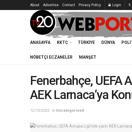
About
Advertise
Contact
Privacy Policy
Login
9 
ANASAYFA
KKTC
TÜRKIYE
DÜNYA
POLI
NÖBETÇI ECZANELER
MANŞET
Fenerbahçe, UEFA Av
AEK Larnaca’ya Kon
12/10/2022
in
Uncategorized