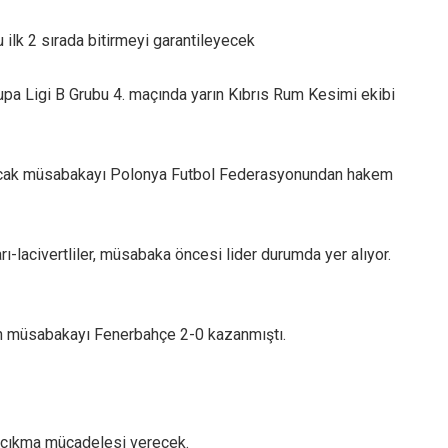
 ilk 2 sırada bitirmeyi garantileyecek
pa Ligi B Grubu 4. maçında yarın Kıbrıs Rum Kesimi ekibi
yacak müsabakayı Polonya Futbol Federasyonundan hakem
ı-lacivertliler, müsabaka öncesi lider durumda yer alıyor.
an müsabakayı Fenerbahçe 2-0 kazanmıştı.
 çıkma mücadelesi verecek.