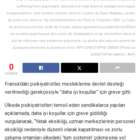
suffering from psychiatric disorders to help them to readapt and regain
independence. Une femme marche dans le couloir du foyer Watteau, centre
de post-cure dans le 13e arrondissement de Paris le 19 janvier 2007. Le foyer
de post-cure est une unité de moyen séjour apportant aux patients souffrant
de troubles psychiques des soins de réadaptation et de réinsertion dans le
but de retrouver une existence autonome. La durée des séjours varient de
quelques semaines à plusieurs mois. AFP/CHRISTOPHE SIMON (Photo by
CHRISTOPHE SIMON / AFP)
0
SHARES
Fransa’daki psikiyatristler, mesleklerine devlet desteği
verilmediği gerekçesiyle “daha iyi koşullar” için greve gitti.
Ülkede psikiyatristleri temsil eden sendikalarca yapılan
açıklamada, daha iyi koşullar için greve gidildiği
vurgulanarak, “Yatak eksikliği, uzman merkezlerinin personel
eksikliği nedeniyle düzenli olarak kapatılması ve zorlu
çalışma ortamları ülkedeki ‘tüm sistemin’ çökmesine yol