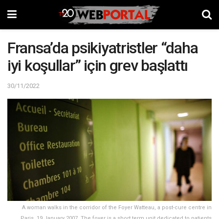
Fransa’da psikiyatristler “daha
iyi koşullar” için grev başlattı
30/11/2022
A woman walks in the corridor of the Foyer Watteau, a post-cure centre in
Paris, 19 January 2007. The foyer is a short term unit dedicated to patients