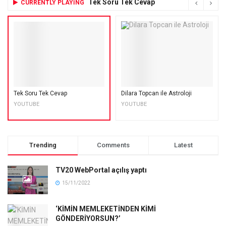
Tek Soru Tek Cevap
CURRENTLY PLAYING
Tek Soru Tek Cevap
Dilara Topcan ile Astroloji
YOUTUBE
YOUTUBE
Trending
Comments
Latest
TV20 WebPortal açılış yaptı
15/11/2022
‘KİMİN MEMLEKETİNDEN KİMİ
GÖNDERİYORSUN?’