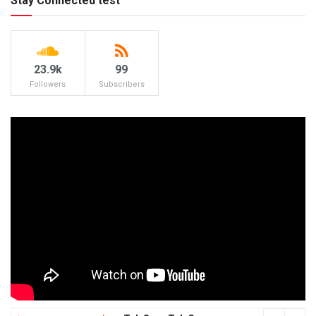
Stay Connected test
23.9k
99
Followers
Subscribers