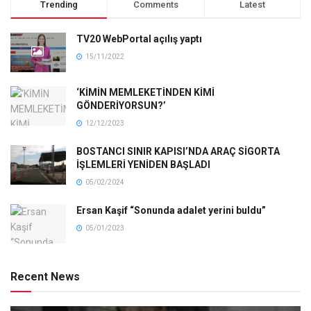
Trending
Comments
Latest
TV20 WebPortal açılış yaptı
15/11/2022
‘KİMİN MEMLEKETİNDEN KİMİ
GÖNDERİYORSUN?’
12/12/2023
BOSTANCI SINIR KAPISI’NDA ARAÇ SİGORTA
İŞLEMLERİ YENİDEN BAŞLADI
05/02/2024
Ersan Kaşif “Sonunda adalet yerini buldu”
05/01/2023
Recent News