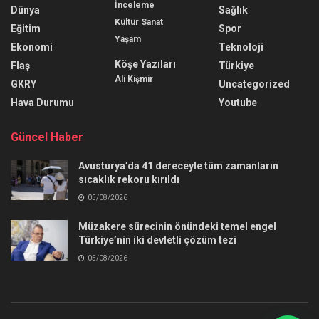
İnceleme
Dünya
Sağlık
Kültür Sanat
Eğitim
Spor
Yaşam
Ekonomi
Teknoloji
Köşe Yazıları
Flaş
Türkiye
Ali Kişmir
GKRY
Uncategorized
Hava Durumu
Youtube
Güncel Haber
Avusturya’da 41 dereceyle tüm zamanların
sıcaklık rekoru kırıldı
05/08/2026
Müzakere sürecinin önündeki temel engel
Türkiye’nin iki devletli çözüm tezi
05/08/2026