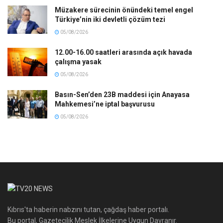
Müzakere sürecinin önündeki temel engel
Türkiye’nin iki devletli çözüm tezi
05/08/2026
12.00-16.00 saatleri arasında açık havada
çalışma yasak
05/08/2026
Basın-Sen’den 23B maddesi için Anayasa
Mahkemesi’ne iptal başvurusu
05/08/2026
Kıbrıs'ta haberin nabzını tutan, çağdaş haber portalı.
Bu portal, Gazetecilik Meslek İlkelerine Uygun Davranır.