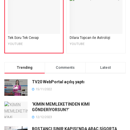
Tek Soru Tek Cevap
Dilara Topcan ile Astroloji
YOUTUBE
YOUTUBE
Trending
Comments
Latest
TV20 WebPortal açılış yaptı
15/11/2022
‘KİMİN MEMLEKETİNDEN KİMİ
GÖNDERİYORSUN?’
12/12/2023
BOSTANCI SINIR KAPISI’NDA ARAÇ SİGORTA