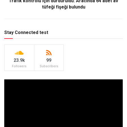
Trafik kontrolü için durduruldu: Aracında 64 adet av
tüfeği fişeği bulundu
Stay Connected test
23.9k
99
Followers
Subscribers