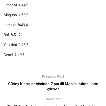
Limasol: %44,9
Mağusa: %53,9
Larnaka: %49,4
Baf: %51,2
Yurt dışı: %46,2
Genel: %49,8
Previous Post
Güney Kıbrıs seçiminde 7 partili Meclis ihtimali öne
çıkıyor
Next Post