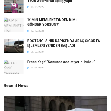
TV20 WebPortal açılış yaptı
15/11/2022
‘KİMİN MEMLEKETİNDEN KİMİ
GÖNDERİYORSUN?’
12/12/2023
BOSTANCI SINIR KAPISI’NDA ARAÇ SİGORTA
İŞLEMLERİ YENİDEN BAŞLADI
05/02/2024
Ersan Kaşif “Sonunda adalet yerini buldu”
05/01/2023
Recent News