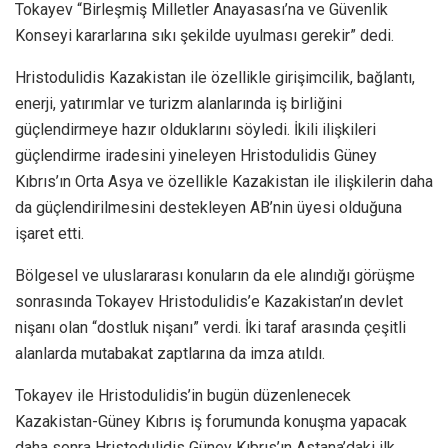
Tokayev “Birleşmiş Milletler Anayasası’na ve Güvenlik
Konseyi kararlarına sıkı şekilde uyulması gerekir” dedi.
Hristodulidis Kazakistan ile özellikle girişimcilik, bağlantı,
enerji, yatırımlar ve turizm alanlarında iş birliğini
güçlendirmeye hazır olduklarını söyledi. İkili ilişkileri
güçlendirme iradesini yineleyen Hristodulidis Güney
Kıbrıs’ın Orta Asya ve özellikle Kazakistan ile ilişkilerin daha
da güçlendirilmesini destekleyen AB’nin üyesi olduğuna
işaret etti.
Bölgesel ve uluslararası konuların da ele alındığı görüşme
sonrasında Tokayev Hristodulidis’e Kazakistan’ın devlet
nişanı olan “dostluk nişanı” verdi. İki taraf arasında çeşitli
alanlarda mutabakat zaptlarına da imza atıldı.
Tokayev ile Hristodulidis’in bugün düzenlenecek
Kazakistan-Güney Kıbrıs iş forumunda konuşma yapacak
daha sonra Hristodulidis Güney Kıbrıs’ın Astana’daki ilk