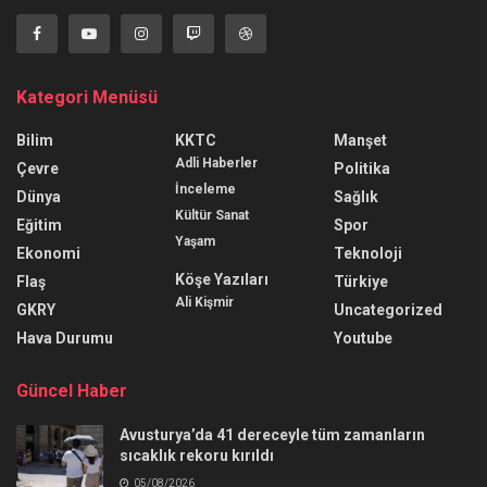
Kategori Menüsü
Bilim
KKTC
Manşet
Adli Haberler
Çevre
Politika
İnceleme
Dünya
Sağlık
Kültür Sanat
Eğitim
Spor
Yaşam
Ekonomi
Teknoloji
Köşe Yazıları
Flaş
Türkiye
Ali Kişmir
GKRY
Uncategorized
Hava Durumu
Youtube
Güncel Haber
Avusturya’da 41 dereceyle tüm zamanların
sıcaklık rekoru kırıldı
05/08/2026