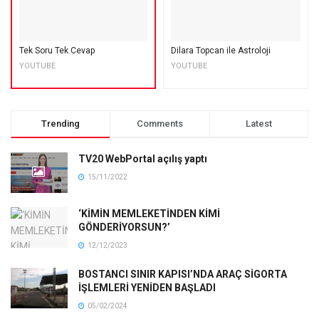
Tek Soru Tek Cevap
Dilara Topcan ile Astroloji
YOUTUBE
YOUTUBE
Trending
Comments
Latest
TV20 WebPortal açılış yaptı
15/11/2022
‘KİMİN MEMLEKETİNDEN KİMİ
GÖNDERİYORSUN?’
12/12/2023
BOSTANCI SINIR KAPISI’NDA ARAÇ SİGORTA
İŞLEMLERİ YENİDEN BAŞLADI
05/02/2024