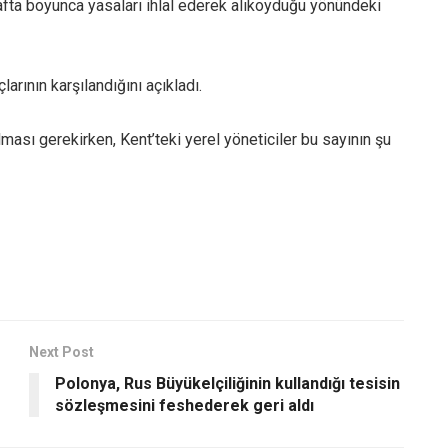
hafta boyunca yasaları ihlal ederek alıkoyduğu yönündeki
arının karşılandığını açıkladı.
sı gerekirken, Kent’teki yerel yöneticiler bu sayının şu
Next Post
Polonya, Rus Büyükelçiliğinin kullandığı tesisin
sözleşmesini feshederek geri aldı