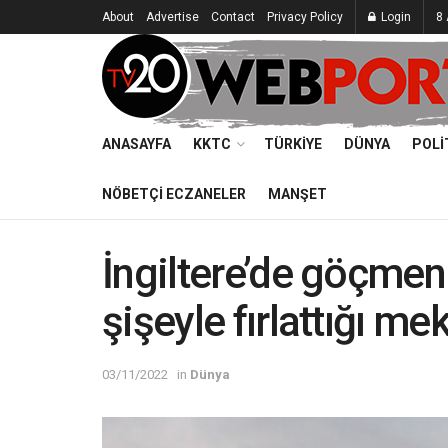
About
Advertise
Contact
Privacy Policy
Login
8 
ANASAYFA
KKTC
TÜRKIYE
DÜNYA
POLI
NÖBETÇI ECZANELER
MANŞET
İngiltere’de göçmen
şişeyle fırlattığı me
03/11/2022
in
Dünya