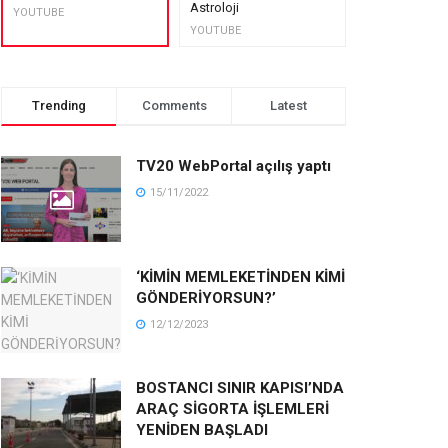
Astroloji
muhteşem lez
YOUTUBE
YOUTUBE
YOUTUBE
Trending
Comments
Latest
TV20 WebPortal açılış yaptı
15/11/2022
‘KİMİN MEMLEKETİNDEN KİMİ
GÖNDERİYORSUN?’
12/12/2023
BOSTANCI SINIR KAPISI’NDA
ARAÇ SİGORTA İŞLEMLERİ
YENİDEN BAŞLADI