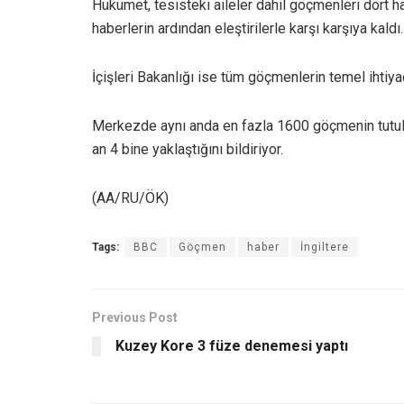
Hükümet, tesisteki aileler dahil göçmenleri dört 
haberlerin ardından eleştirilerle karşı karşıya kaldı.
İçişleri Bakanlığı ise tüm göçmenlerin temel ihtiyaçl
Merkezde aynı anda en fazla 1600 göçmenin tutulma
an 4 bine yaklaştığını bildiriyor.
(AA/RU/ÖK)
Tags:
BBC
Göçmen
haber
İngiltere
Previous Post
Kuzey Kore 3 füze denemesi yaptı