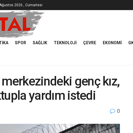
Ağustos 2026 , Cumartesi
TIKA
SPOR
SAĞLIK
TEKNOLOJI
ÇEVRE
EKONOMI
G
 merkezindeki genç kız,
ktupla yardım istedi
0