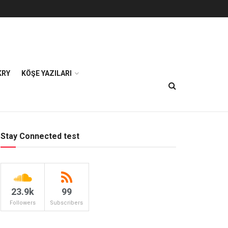
KRY
KÖŞE YAZILARI
Stay Connected test
23.9k
99
Followers
Subscribers