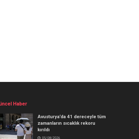
üncel Haber
Avusturya’da 41 dereceyle tüm
zamanların sıcaklık rekoru
kırıldı
05/08/2026