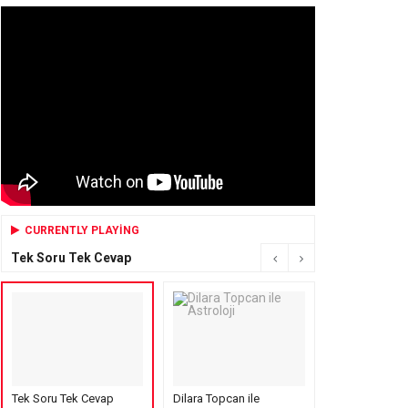
CURRENTLY PLAYING
Tek Soru Tek Cevap
Tek Soru Tek Cevap
Dilara Topcan ile
Mensure’s Cof