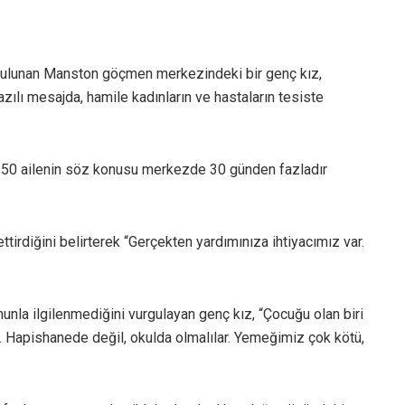
bulunan Manston göçmen merkezindeki bir genç kız,
yazılı mesajda, hamile kadınların ve hastaların tesiste
a 50 ailenin söz konusu merkezde 30 günden fazladır
ettirdiğini belirterek “Gerçekten yardımınıza ihtiyacımız var.
nla ilgilenmediğini vurgulayan genç kız, “Çocuğu olan biri
r. Hapishanede değil, okulda olmalılar. Yemeğimiz çok kötü,