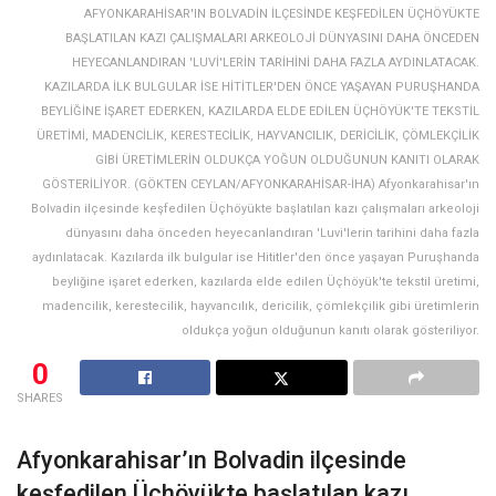
AFYONKARAHİSAR'IN BOLVADİN İLÇESİNDE KEŞFEDİLEN ÜÇHÖYÜKTE
BAŞLATILAN KAZI ÇALIŞMALARI ARKEOLOJİ DÜNYASINI DAHA ÖNCEDEN
HEYECANLANDIRAN 'LUVİ'LERİN TARİHİNİ DAHA FAZLA AYDINLATACAK.
KAZILARDA İLK BULGULAR İSE HİTİTLER'DEN ÖNCE YAŞAYAN PURUŞHANDA
BEYLİĞİNE İŞARET EDERKEN, KAZILARDA ELDE EDİLEN ÜÇHÖYÜK'TE TEKSTİL
ÜRETİMİ, MADENCİLİK, KERESTECİLİK, HAYVANCILIK, DERİCİLİK, ÇÖMLEKÇİLİK
GİBİ ÜRETİMLERİN OLDUKÇA YOĞUN OLDUĞUNUN KANITI OLARAK
GÖSTERİLİYOR. (GÖKTEN CEYLAN/AFYONKARAHİSAR-İHA) Afyonkarahisar'ın
Bolvadin ilçesinde keşfedilen Üçhöyükte başlatılan kazı çalışmaları arkeoloji
dünyasını daha önceden heyecanlandıran 'Luvi'lerin tarihini daha fazla
aydınlatacak. Kazılarda ilk bulgular ise Hititler'den önce yaşayan Puruşhanda
beyliğine işaret ederken, kazılarda elde edilen Üçhöyük'te tekstil üretimi,
madencilik, kerestecilik, hayvancılık, dericilik, çömlekçilik gibi üretimlerin
oldukça yoğun olduğunun kanıtı olarak gösteriliyor.
0
SHARES
Afyonkarahisar’ın Bolvadin ilçesinde
keşfedilen Üçhöyükte başlatılan kazı