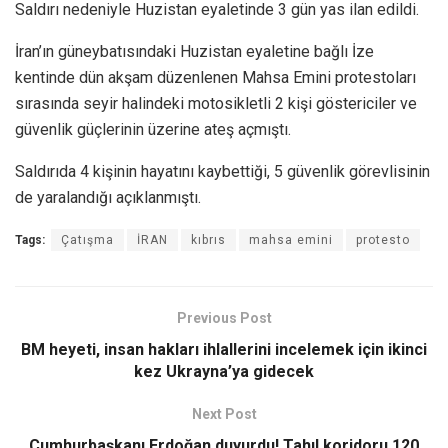
Saldırı nedeniyle Huzistan eyaletinde 3 gün yas ilan edildi.
İran’ın güneybatısındaki Huzistan eyaletine bağlı İze
kentinde dün akşam düzenlenen Mahsa Emini protestoları
sırasında seyir halindeki motosikletli 2 kişi göstericiler ve
güvenlik güçlerinin üzerine ateş açmıştı.
Saldırıda 4 kişinin hayatını kaybettiği, 5 güvenlik görevlisinin
de yaralandığı açıklanmıştı.
Tags:
Çatışma
İRAN
kıbrıs
mahsa emini
protesto
Previous Post
BM heyeti, insan hakları ihlallerini incelemek için ikinci
kez Ukrayna’ya gidecek
Next Post
Cumhurbaşkanı Erdoğan duyurdu! Tahıl koridoru 120