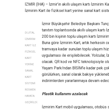
İZMİR (İHA) – İzmir’in akıllı ulaşım kartı İzmirim Kar
İzmirim Kart ile fiziksel kart yerine sanal kart sis
İzmir Büyükşehir Belediye Başkanı Tunç 
tanıtım toplantısında akıllı ulaşım kartı İ
DİJİTAL
200 bin kişinin toplu ulaşım kartı İzmirim
İZMİRİM
Buna göre İzmirim Kart, artık herkesin 
KART İLE
tramvaya kadar sunulan toplu ulaşım hizm
FİZİKSEL
uygulaması ile erişilebilecek. Yolcular,
KART
olacak. QR kod ve NFC teknolojisiyle olu
YERİNE
Yaşam Parkı’ndan BİSİM’e kadar pek çok 
SANAL
görülürken, sanal olarak bakiye yüklenebi
KART
indirimlerden yararlanmaya devam edec
SİSTEMİ
RESMEN
Plastik kullanımı azalacak
HAYATA
GEÇİRİLDİ.
İzmirim Kart mobil uygulaması, otobüs s