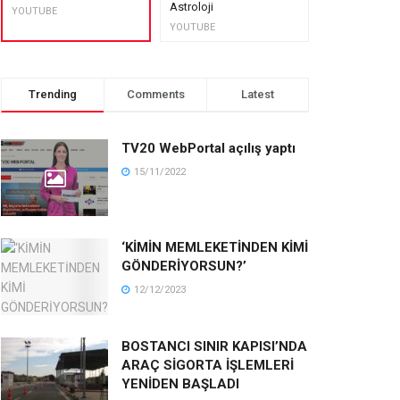
Astroloji
muhteşem lez
YOUTUBE
YOUTUBE
YOUTUBE
Trending
Comments
Latest
TV20 WebPortal açılış yaptı
15/11/2022
‘KİMİN MEMLEKETİNDEN KİMİ
GÖNDERİYORSUN?’
12/12/2023
BOSTANCI SINIR KAPISI’NDA
ARAÇ SİGORTA İŞLEMLERİ
YENİDEN BAŞLADI