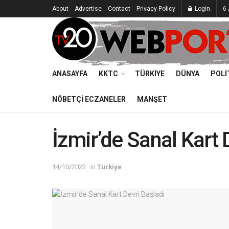
About
Advertise
Contact
Privacy Policy
Login
6
ANASAYFA
KKTC
TÜRKIYE
DÜNYA
POLI
NÖBETÇI ECZANELER
MANŞET
İzmir’de Sanal Kart 
14/10/2022
in
Türkiye