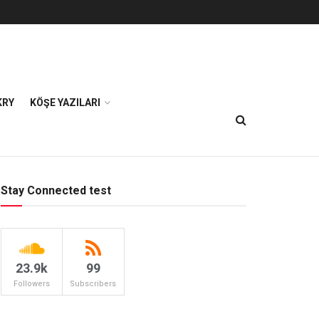
KRY
KÖŞE YAZILARI
Stay Connected test
23.9k
99
Followers
Subscribers