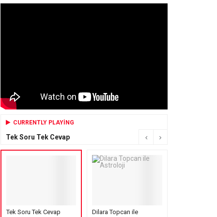
CURRENTLY PLAYING
Tek Soru Tek Cevap
Tek Soru Tek Cevap
Dilara Topcan ile
Mensure’s Cof