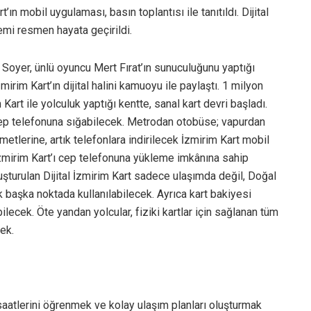
t’ın mobil uygulaması, basın toplantısı ile tanıtıldı. Dijital
temi resmen hayata geçirildi.
Soyer, ünlü oyuncu Mert Fırat’ın sunuculuğunu yaptığı
zmirim Kart’ın dijital halini kamuoyu ile paylaştı. 1 milyon
 Kart ile yolculuk yaptığı kentte, sanal kart devri başladı.
cep telefonuna sığabilecek. Metrodan otobüse; vapurdan
etlerine, artık telefonlara indirilecek İzmirim Kart mobil
 İzmirim Kart’ı cep telefonuna yükleme imkânına sahip
şturulan Dijital İzmirim Kart sadece ulaşımda değil, Doğal
başka noktada kullanılabilecek. Ayrıca kart bakiyesi
lecek. Öte yandan yolcular, fiziki kartlar için sağlanan tüm
ek.
aatlerini öğrenmek ve kolay ulaşım planları oluşturmak