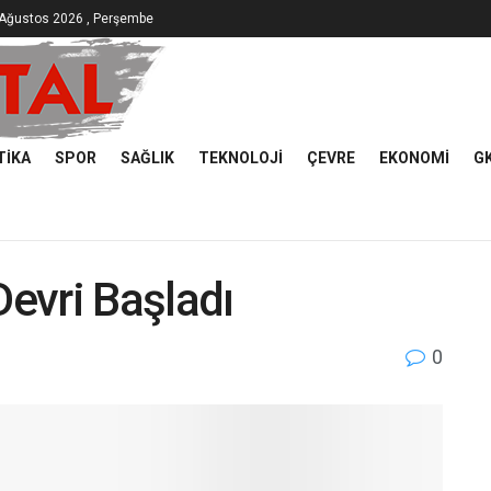
 Ağustos 2026 , Perşembe
TIKA
SPOR
SAĞLIK
TEKNOLOJI
ÇEVRE
EKONOMI
G
Devri Başladı
0