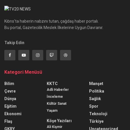
Kıbrıs'ta haberin nabzını tutan, çağdaş haber portalı.
Bu portal, Gazetecilik Meslek İlkelerine Uygun Davranır.
Takip Edin
Kategori Menüsü
Bilim
KKTC
Manşet
Adli Haberler
Çevre
Politika
İnceleme
Dünya
Sağlık
Kültür Sanat
Eğitim
Spor
Yaşam
Ekonomi
Teknoloji
Köşe Yazıları
Flaş
Türkiye
Ali Kişmir
GKRY
Uncategorized