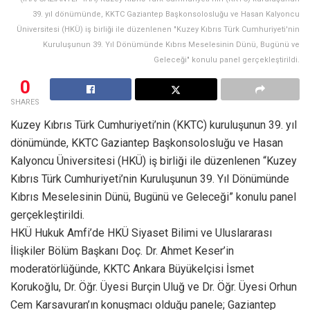
39. yıl dönümünde, KKTC Gaziantep Başkonsolosluğu ve Hasan Kalyoncu
Üniversitesi (HKÜ) iş birliği ile düzenlenen "Kuzey Kıbrıs Türk Cumhuriyeti'nin
Kuruluşunun 39. Yıl Dönümünde Kıbrıs Meselesinin Dünü, Bugünü ve
Geleceği" konulu panel gerçekleştirildi.
0
SHARES
Kuzey Kıbrıs Türk Cumhuriyeti’nin (KKTC) kuruluşunun 39. yıl
dönümünde, KKTC Gaziantep Başkonsolosluğu ve Hasan
Kalyoncu Üniversitesi (HKÜ) iş birliği ile düzenlenen “Kuzey
Kıbrıs Türk Cumhuriyeti’nin Kuruluşunun 39. Yıl Dönümünde
Kıbrıs Meselesinin Dünü, Bugünü ve Geleceği” konulu panel
gerçekleştirildi.
HKÜ Hukuk Amfi’de HKÜ Siyaset Bilimi ve Uluslararası
İlişkiler Bölüm Başkanı Doç. Dr. Ahmet Keser’in
moderatörlüğünde, KKTC Ankara Büyükelçisi İsmet
Korukoğlu, Dr. Öğr. Üyesi Burçin Uluğ ve Dr. Öğr. Üyesi Orhun
Cem Karsavuran’ın konuşmacı olduğu panele; Gaziantep