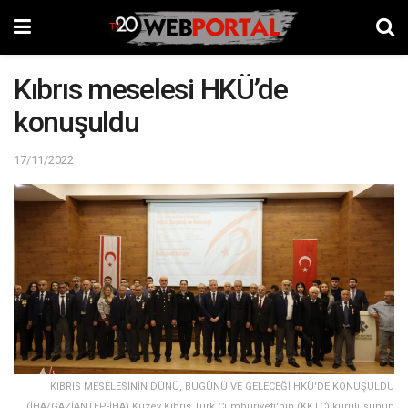
Kıbrıs meselesi HKÜ’de
konuşuldu
17/11/2022
KIBRIS MESELESİNİN DÜNÜ, BUGÜNÜ VE GELECEĞİ HKÜ'DE KONUŞULDU
(İHA/GAZİANTEP-İHA) Kuzey Kıbrıs Türk Cumhuriyeti'nin (KKTC) kuruluşunun