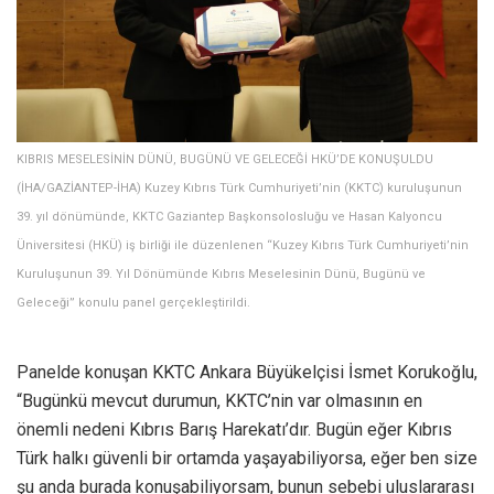
KIBRIS MESELESİNİN DÜNÜ, BUGÜNÜ VE GELECEĞİ HKÜ’DE KONUŞULDU
(İHA/GAZİANTEP-İHA) Kuzey Kıbrıs Türk Cumhuriyeti’nin (KKTC) kuruluşunun
39. yıl dönümünde, KKTC Gaziantep Başkonsolosluğu ve Hasan Kalyoncu
Üniversitesi (HKÜ) iş birliği ile düzenlenen “Kuzey Kıbrıs Türk Cumhuriyeti’nin
Kuruluşunun 39. Yıl Dönümünde Kıbrıs Meselesinin Dünü, Bugünü ve
Geleceği” konulu panel gerçekleştirildi.
Panelde konuşan KKTC Ankara Büyükelçisi İsmet Korukoğlu,
“Bugünkü mevcut durumun, KKTC’nin var olmasının en
önemli nedeni Kıbrıs Barış Harekatı’dır. Bugün eğer Kıbrıs
Türk halkı güvenli bir ortamda yaşayabiliyorsa, eğer ben size
şu anda burada konuşabiliyorsam, bunun sebebi uluslararası