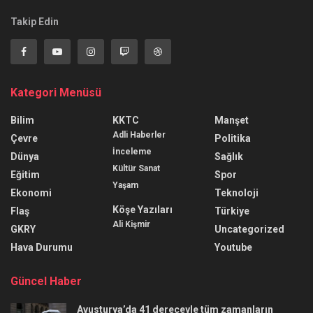
Takip Edin
Kategori Menüsü
Bilim
KKTC
Manşet
Adli Haberler
Çevre
Politika
İnceleme
Dünya
Sağlık
Kültür Sanat
Eğitim
Spor
Yaşam
Ekonomi
Teknoloji
Köşe Yazıları
Flaş
Türkiye
Ali Kişmir
GKRY
Uncategorized
Hava Durumu
Youtube
Güncel Haber
Avusturya’da 41 dereceyle tüm zamanların