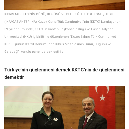
KIBRIS MESELESİNİN DÜNÜ, BUGÜNÜ VE GELECEĞİ HKÜ’DE KONUŞULDU
(İHA/GAZİANTEP-İHA) Kuzey Kıbrıs Türk Cumhuriyeti’nin (KKTC) kuruluşunun
39. yıl dönümünde, KKTC Gaziantep Başkonsolosluğu ve Hasan Kalyoncu
Üniversitesi (HKÜ) iş birliği ile düzenlenen “Kuzey Kıbrıs Türk Cumhuriyeti’nin
Kuruluşunun 39. Yıl Dönümünde Kıbrıs Meselesinin Dünü, Bugünü ve
Geleceği” konulu panel gerçekleştirildi.
Türkiye’nin güçlenmesi demek KKTC’nin de güçlenmesi
demektir