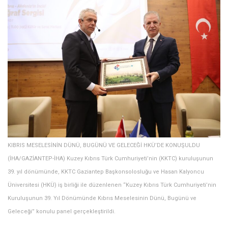
KIBRIS MESELESİNİN DÜNÜ, BUGÜNÜ VE GELECEĞİ HKÜ’DE KONUŞULDU
(İHA/GAZİANTEP-İHA) Kuzey Kıbrıs Türk Cumhuriyeti’nin (KKTC) kuruluşunun
39. yıl dönümünde, KKTC Gaziantep Başkonsolosluğu ve Hasan Kalyoncu
Üniversitesi (HKÜ) iş birliği ile düzenlenen “Kuzey Kıbrıs Türk Cumhuriyeti’nin
Kuruluşunun 39. Yıl Dönümünde Kıbrıs Meselesinin Dünü, Bugünü ve
Geleceği” konulu panel gerçekleştirildi.