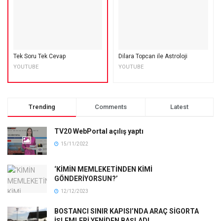
Tek Soru Tek Cevap
Dilara Topcan ile Astroloji
YOUTUBE
YOUTUBE
Trending
Comments
Latest
TV20 WebPortal açılış yaptı
15/11/2022
‘KİMİN MEMLEKETİNDEN KİMİ
GÖNDERİYORSUN?’
12/12/2023
BOSTANCI SINIR KAPISI’NDA ARAÇ SİGORTA
İŞLEMLERİ YENİDEN BAŞLADI