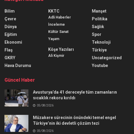
Bilim
KKTC
Manşet
Adli Haberler
Çevre
Politika
İnceleme
Dünya
Sağlık
Kültür Sanat
Eğitim
Spor
Yaşam
Ekonomi
Teknoloji
Köşe Yazıları
Flaş
Türkiye
Ali Kişmir
GKRY
Uncategorized
Hava Durumu
Youtube
Güncel Haber
Avusturya’da 41 dereceyle tüm zamanların
sıcaklık rekoru kırıldı
05/08/2026
Müzakere sürecinin önündeki temel engel
Türkiye’nin iki devletli çözüm tezi
05/08/2026