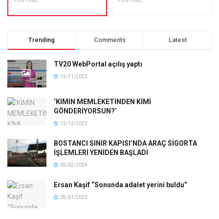
YOUTUBE
YOUTUBE
Trending
Comments
Latest
TV20 WebPortal açılış yaptı
15/11/2022
‘KİMİN MEMLEKETİNDEN KİMİ
GÖNDERİYORSUN?’
12/12/2023
BOSTANCI SINIR KAPISI’NDA ARAÇ SİGORTA
İŞLEMLERİ YENİDEN BAŞLADI
05/02/2024
Ersan Kaşif “Sonunda adalet yerini buldu”
05/01/2023