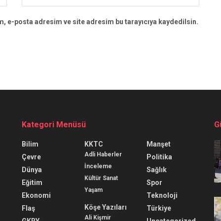
, e-posta adresim ve site adresim bu tarayıcıya kaydedilsin.
Kategori Menüsü
G
Bilim
KKTC
Manşet
Adli Haberler
Çevre
Politika
İnceleme
Dünya
Sağlık
Kültür Sanat
Eğitim
Spor
Yaşam
Ekonomi
Teknoloji
Köşe Yazıları
Flaş
Türkiye
Ali Kişmir
GKRY
Uncategorized