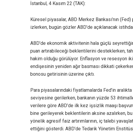
İstanbul, 4 Kasım 22 (TAK):
Küresel piyasalar, ABD Merkez Bankası’nın (Fed) para
izlerken, bugün gözler ABD’de açıklanacak istihda
ABD’de ekonomik aktivitenin hala güçlü seyrettiği
puan artırabileceği beklentilerini desteklerken, tah
hakim olduğu görülüyor. Enflasyon ve resesyon ik
endişesinin yeniden ağır basması dikkati çekerken, 
bonosu getirisinin üzerine çıktı.
Para piyasalarındaki fiyatlamalarda Fed’in aralıkta
seviyesine gerilerken, bankanın yüzde 53 ihtimalle
verilere göre ABD’de ilk kez işsizlik maaşı başvur
bine gerileyerek beklentilerin aksine azalırken, b
yönelik agresif faiz artırımlarının, iç talebi yav
ettiğini gösterdi. ABD’de Tedarik Yönetim Enstitü