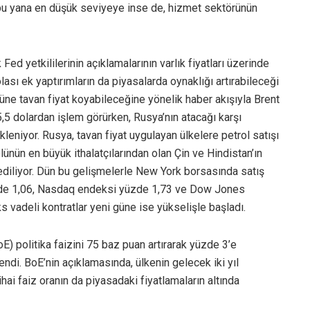
bu yana en düşük seviyeye inse de, hizmet sektörünün
ed yetkililerinin açıklamalarının varlık fiyatları üzerinde
lası ek yaptırımların da piyasalarda oynaklığı artırabileceği
lüne tavan fiyat koyabileceğine yönelik haber akışıyla Brent
95,5 dolardan işlem görürken, Rusya’nın atacağı karşı
kleniyor. Rusya, tavan fiyat uygulayan ülkelere petrol satışı
nün en büyük ithalatçılarından olan Çin ve Hindistan’ın
ediliyor. Dün bu gelişmelerle New York borsasında satış
yüzde 1,06, Nasdaq endeksi yüzde 1,73 ve Dow Jones
vadeli kontratlar yeni güne ise yükselişle başladı.
E) politika faizini 75 baz puan artırarak yüzde 3’e
lendi. BoE’nin açıklamasında, ülkenin gelecek iki yıl
ai faiz oranın da piyasadaki fiyatlamaların altında