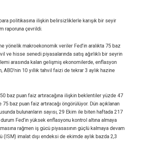
 politikasına ilişkin belirsizliklerle karışık bir seyir
m raporuna çevrildi.
ne yönelik makroekonomik veriler Fed’in aralıkta 75 baz
vil ve hisse senedi piyasalarında satış ağırlıklı bir seyrin
ilemi arasında kalan gelişmiş ekonomilerde, enflasyon
ABD’nin 10 yıllık tahvil faizi de tekrar 3 aylık hazine
 50 baz puan faiz artıracağına ilişkin beklentiler yüzde 47
 75 baz puan faiz artıracağı öngörülüyor. Dün açıklanan
usunda bulunanların sayısı, 29 Ekim ile biten haftada 217
u durum Fed’in yüksek enflasyonu kontrol altına almaya
aşlatmasına rağmen iş gücü piyasasının güçlü kalmaya devam
sü (ISM) imalat dışı endeksi de ekimde aylık bazda 2,3