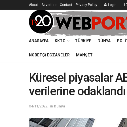
About
Advertise
Contact
Privacy Policy
Login
10
ANASAYFA
KKTC
TÜRKIYE
DÜNYA
POLI
NÖBETÇI ECZANELER
MANŞET
Küresel piyasalar A
verilerine odaklandı
04/11/2022
in
Dünya