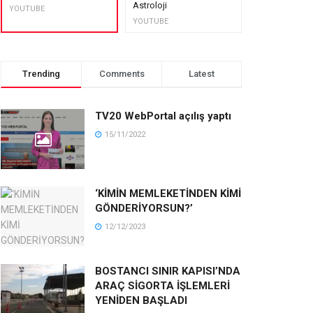
Astroloji
muhteşem lez
YOUTUBE
YOUTUBE
YOUTUBE
Trending
Comments
Latest
TV20 WebPortal açılış yaptı
15/11/2022
‘KİMİN MEMLEKETİNDEN KİMİ
GÖNDERİYORSUN?’
12/12/2023
BOSTANCI SINIR KAPISI’NDA
ARAÇ SİGORTA İŞLEMLERİ
YENİDEN BAŞLADI