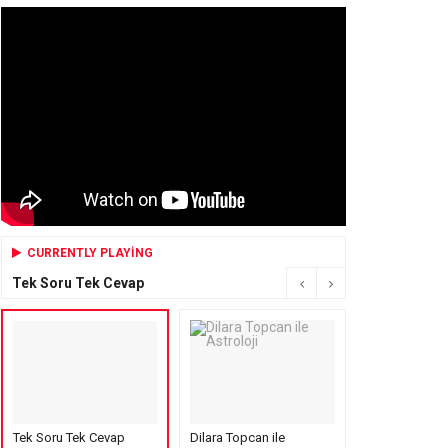
CURRENTLY PLAYING
Tek Soru Tek Cevap
Tek Soru Tek Cevap
Dilara Topcan ile
Mensure’s Cof