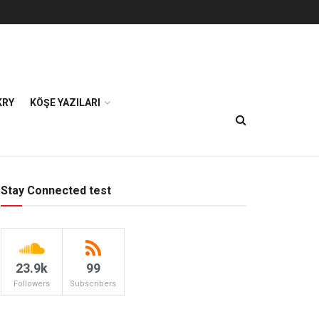
KRY
KÖŞE YAZILARI
Stay Connected test
23.9k
99
Followers
Subscribers