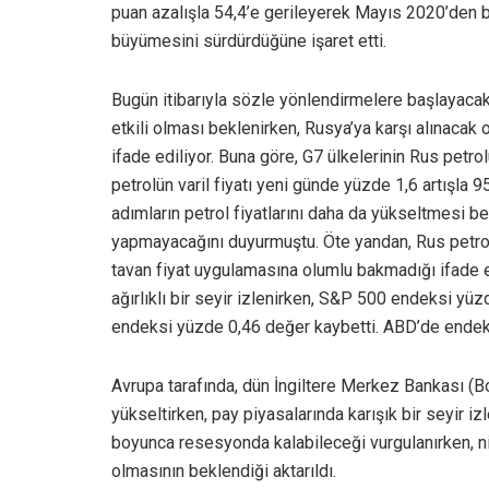
puan azalışla 54,4’e gerileyerek Mayıs 2020’den 
büyümesini sürdürdüğüne işaret etti.
Bugün itibarıyla sözle yönlendirmelere başlayacak F
etkili olması beklenirken, Rusya’ya karşı alınacak o
ifade ediliyor. Buna göre, G7 ülkelerinin Rus petro
petrolün varil fiyatı yeni günde yüzde 1,6 artışla 
adımların petrol fiyatlarını daha da yükseltmesi be
yapmayacağını duyurmuştu. Öte yandan, Rus petrolü
tavan fiyat uygulamasına olumlu bakmadığı ifade 
ağırlıklı bir seyir izlenirken, S&P 500 endeksi 
endeksi yüzde 0,46 değer kaybetti. ABD’de endeks 
Avrupa tarafında, dün İngiltere Merkez Bankası (Bo
yükseltirken, pay piyasalarında karışık bir seyir iz
boyunca resesyonda kalabileceği vurgulanırken, nih
olmasının beklendiği aktarıldı.