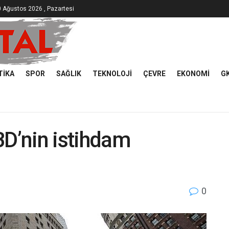
 Ağustos 2026 , Pazartesi
TIKA
SPOR
SAĞLIK
TEKNOLOJI
ÇEVRE
EKONOMI
G
BD’nin istihdam
0