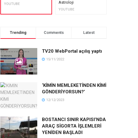
Astroloji
muhteşem lez
YOUTUBE
YOUTUBE
YOUTUBE
Trending
Comments
Latest
TV20 WebPortal açılış yaptı
15/11/2022
‘KİMİN MEMLEKETİNDEN KİMİ
GÖNDERİYORSUN?’
12/12/2023
BOSTANCI SINIR KAPISI’NDA
ARAÇ SİGORTA İŞLEMLERİ
YENİDEN BAŞLADI