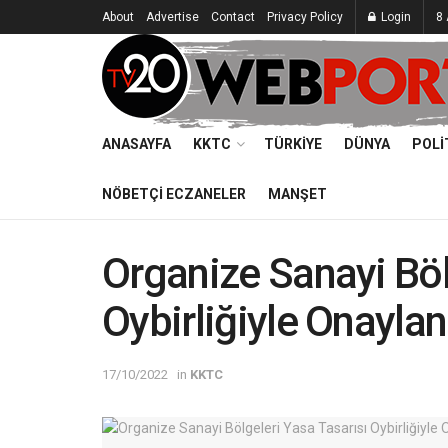
About
Advertise
Contact
Privacy Policy
Login
8 
ANASAYFA
KKTC
TÜRKIYE
DÜNYA
POLI
NÖBETÇI ECZANELER
MANŞET
Organize Sanayi Böl
Oybirliğiyle Onaylan
17/10/2022
in
KKTC