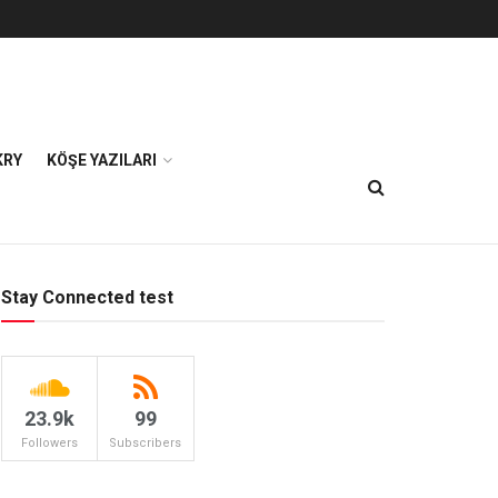
KRY
KÖŞE YAZILARI
Stay Connected test
23.9k
99
Followers
Subscribers