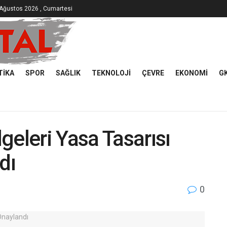
Ağustos 2026 , Cumartesi
TIKA
SPOR
SAĞLIK
TEKNOLOJI
ÇEVRE
EKONOMI
G
geleri Yasa Tasarısı
dı
0