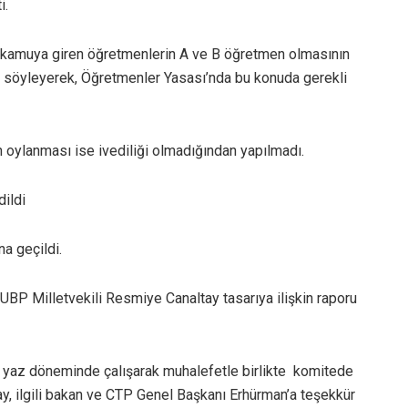
i.
” kamuya giren öğretmenlerin A ve B öğretmen olmasının
 söyleyerek, Öğretmenler Yasası’nda bu konuda gerekli
 oylanması ise ivediliği olmadığından yapılmadı.
dildi
a geçildi.
BP Milletvekili Resmiye Canaltay tasarıya ilişkin raporu
u, yaz döneminde çalışarak muhalefetle birlikte komitede
ay, ilgili bakan ve CTP Genel Başkanı Erhürman’a teşekkür