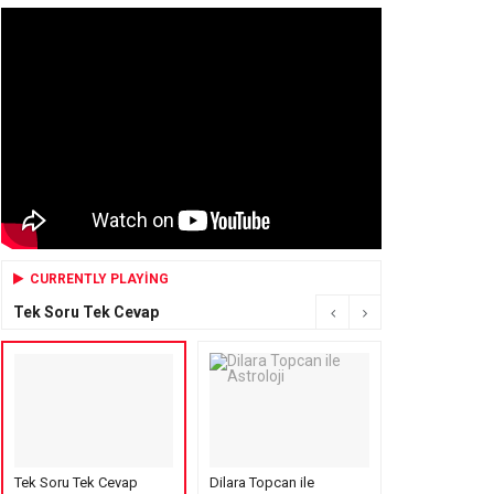
CURRENTLY PLAYING
Tek Soru Tek Cevap
Tek Soru Tek Cevap
Dilara Topcan ile
Mensure’s Cof