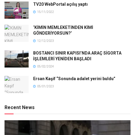
TV20 WebPortal açılış yaptı
15/11/2022
‘KİMİN MEMLEKETİNDEN KİMİ
GÖNDERİYORSUN?’
12/12/2023
BOSTANCI SINIR KAPISI’NDA ARAÇ SİGORTA
İŞLEMLERİ YENİDEN BAŞLADI
05/02/2024
Ersan Kaşif “Sonunda adalet yerini buldu”
05/01/2023
Recent News