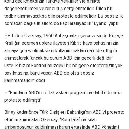
konu gecikmeksizin Türkiye yetkilileriyle birlikte
değerlendirilmeli ve bir duruş sergilenmelidir, fiilen bir
tedbir alınmayacaksa bile protesto edilmelidir. Bu sessizlik
sonradan başka ihlallere de kapı aralayabilir” uyarısı yaptı.
HP Lideri Özersay, 1960 Antlaşmaları çerçevesinde Birleşik
Krallığın egemen üslere ilaveten Kıbrıs hava sahasını izin
almaya gerek olmaksızın kullanım hakları da elde ettiğini
anımsatarak “ancak bu durum ABD için geçerli değildir
üstelik bizim kontrolümüzdeki bir bölgede otoritemizin yok
sayılmasına, bunu yapan ABD de olsa sessiz
kalınmamalıdır” dedi.
– “Rumların ABD’nin ortak askeri programına dahil edilmesi
protesto edilmişti”
Bir ay kadar önce Türk Dışişleri Bakanlığı’nın ABD’yi protesto
ettiğini anımsatan Özersay, “Rum tarafına silah
ambargosunun kaldırılması kararı ertesinde ABD yönetimi