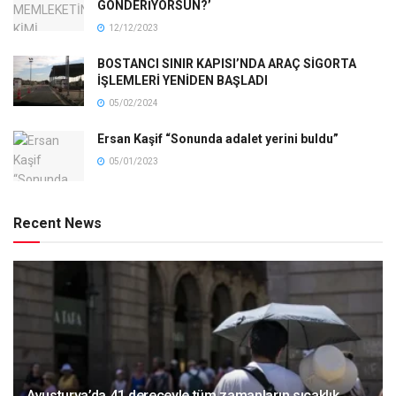
GÖNDERİYORSUN?’
12/12/2023
BOSTANCI SINIR KAPISI’NDA ARAÇ SİGORTA
İŞLEMLERİ YENİDEN BAŞLADI
05/02/2024
Ersan Kaşif “Sonunda adalet yerini buldu”
05/01/2023
Recent News
Avusturya’da 41 dereceyle tüm zamanların sıcaklık