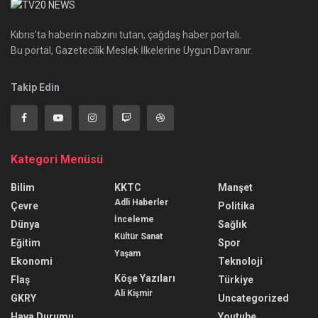
Kıbrıs'ta haberin nabzını tutan, çağdaş haber portalı.
Bu portal, Gazetecilik Meslek İlkelerine Uygun Davranır.
Takip Edin
Kategori Menüsü
Bilim
KKTC
Manşet
Adli Haberler
Çevre
Politika
İnceleme
Dünya
Sağlık
Kültür Sanat
Eğitim
Spor
Yaşam
Ekonomi
Teknoloji
Köşe Yazıları
Flaş
Türkiye
Ali Kişmir
GKRY
Uncategorized
Hava Durumu
Youtube