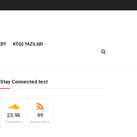
KRY
KÖŞE YAZILARI
Stay Connected test
23.9k
99
Followers
Subscribers