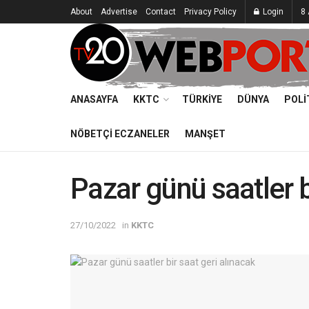
About
Advertise
Contact
Privacy Policy
Login
8 
ANASAYFA
KKTC
TÜRKIYE
DÜNYA
POLI
NÖBETÇI ECZANELER
MANŞET
Pazar günü saatler b
27/10/2022
in
KKTC