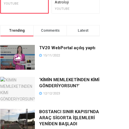
Astroloji
muhteşem lez
YOUTUBE
YOUTUBE
YOUTUBE
Trending
Comments
Latest
TV20 WebPortal açılış yaptı
15/11/2022
‘KİMİN MEMLEKETİNDEN KİMİ
GÖNDERİYORSUN?’
12/12/2023
BOSTANCI SINIR KAPISI’NDA
ARAÇ SİGORTA İŞLEMLERİ
YENİDEN BAŞLADI