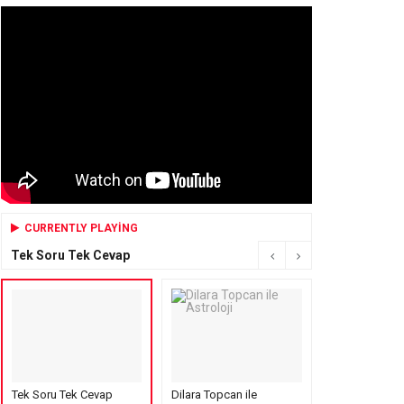
CURRENTLY PLAYING
Tek Soru Tek Cevap
Tek Soru Tek Cevap
Dilara Topcan ile
Mensure’s Cof